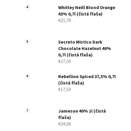
Whitley Neill Blood Orange
43% 0,7l (čistá fľaša)
€21,70
Secreto Mistico Dark
Chocolate Hazelnut 40%
0,7l (čistá fľaša)
€27,50
Rebellion Spiced 37,5% 0,7l
(čistá fľaša)
€17,50
Jameson 40% 1l (čistá
fľaša)
€24,06