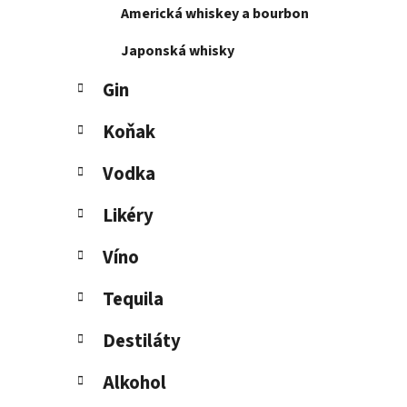
Americká whiskey a bourbon
l
Japonská whisky
Gin
Koňak
Vodka
Likéry
Víno
Tequila
Destiláty
Alkohol