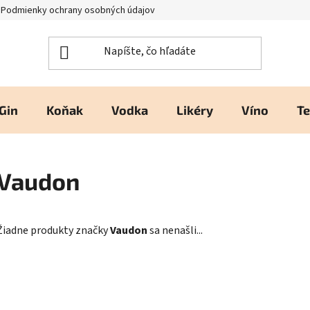
Podmienky ochrany osobných údajov
Kontakty a prevádzka
H
Gin
Koňak
Vodka
Likéry
Víno
Te
Vaudon
Žiadne produkty značky
Vaudon
sa nenašli...