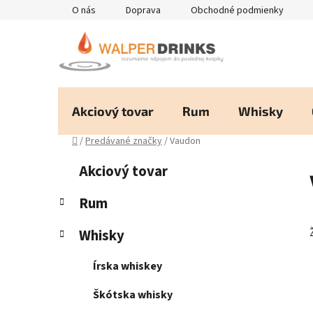
Prejsť
O nás
Doprava
Obchodné podmienky
na
obsah
Akciový tovar
Rum
Whisky
Domov
/
Predávané značky
/
Vaudon
B
K
Preskočiť
Akciový tovar
a
kategórie
o
t
č
Rum
e
n
g
Whisky
ý
ó
p
r
Írska whiskey
i
a
e
n
Škótska whisky
e