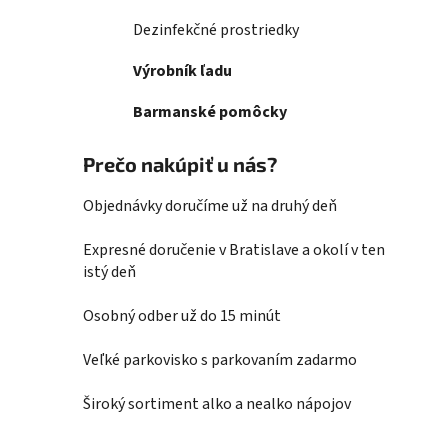
Dezinfekčné prostriedky
Výrobník ľadu
Barmanské pomôcky
Prečo nakúpiť u nás?
Objednávky doručíme už na druhý deň
Expresné doručenie v Bratislave a okolí v ten
istý deň
Osobný odber už do 15 minút
Veľké parkovisko s parkovaním zadarmo
Široký sortiment alko a nealko nápojov