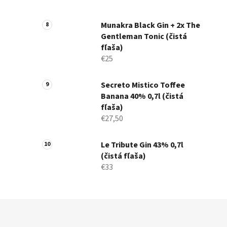
Munakra Black Gin + 2x The
Gentleman Tonic (čistá
fľaša)
€25
Secreto Mistico Toffee
Banana 40% 0,7l (čistá
fľaša)
€27,50
Le Tribute Gin 43% 0,7l
(čistá fľaša)
€33
Z