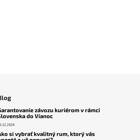
Blog
Garantovanie závozu kuriérom v rámci
Slovenska do Vianoc
6.12.2024
Ako si vybrať kvalitný rum, ktorý vás
opantá a už nepustí?