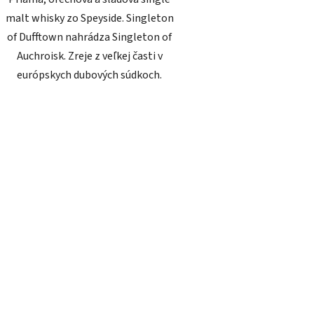
malt whisky zo Speyside. Singleton
of Dufftown nahrádza Singleton of
Auchroisk. Zreje z veľkej časti v
európskych dubových súdkoch.
O
v
l
á
d
a
c
i
e
p
r
v
k