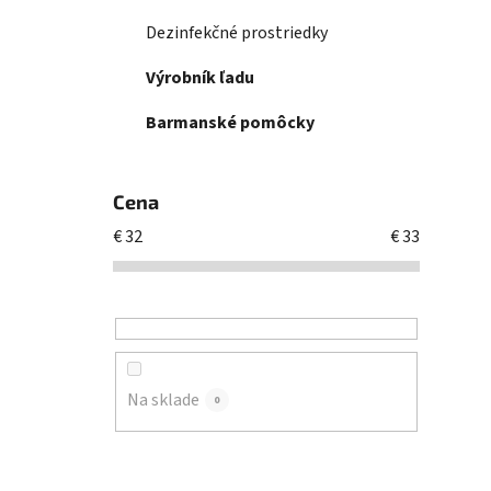
Dezinfekčné prostriedky
Výrobník ľadu
Barmanské pomôcky
Cena
€
32
€
33
Na sklade
0