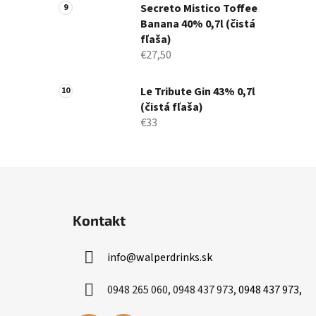
Secreto Mistico Toffee
Banana 40% 0,7l (čistá
fľaša)
€27,50
Le Tribute Gin 43% 0,7l
(čistá fľaša)
€33
Z
á
Kontakt
p
ä
info
@
walperdrinks.sk
t
i
0948 265 060, 0948 437 973,
0948 437 973,
e