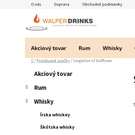
Prejsť
O nás
Doprava
Obchodné podmienky
na
obsah
Akciový tovar
Rum
Whisky
Domov
/
Predávané značky
/
Singleton of Dufftown
B
K
Preskočiť
Akciový tovar
a
kategórie
o
t
č
Rum
e
n
g
Whisky
ý
ó
p
r
Írska whiskey
i
a
e
n
Škótska whisky
e