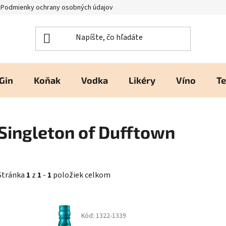
Podmienky ochrany osobných údajov
Kontakty a prevádzka
H
Gin
Koňak
Vodka
Likéry
Víno
Te
Singleton of Dufftown
Stránka
1
z
1
-
1
položiek celkom
V
Kód:
1322-1339
ý