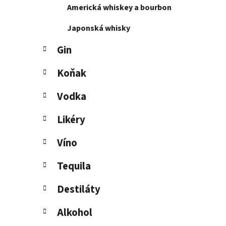
Americká whiskey a bourbon
l
Japonská whisky
Gin
Koňak
Vodka
Likéry
Víno
Tequila
Destiláty
Alkohol