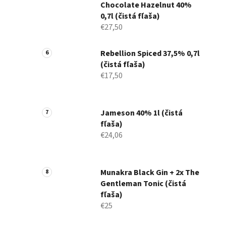
Chocolate Hazelnut 40%
0,7l (čistá fľaša)
€27,50
Rebellion Spiced 37,5% 0,7l
(čistá fľaša)
€17,50
Jameson 40% 1l (čistá
fľaša)
€24,06
Munakra Black Gin + 2x The
Gentleman Tonic (čistá
fľaša)
€25