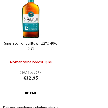
p
i
s
p
r
o
d
Singleton of Dufftown 12YO 40%
u
0,7l
k
t
Momentálne nedostupné
o
v
€26,79 bez DPH
€32,95
DETAIL
Priama, orechová a sladová single