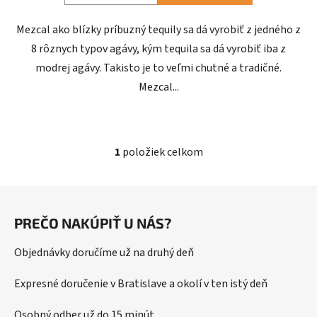
Mezcal ako blízky príbuzný tequily sa dá vyrobiť z jedného z
8 rôznych typov agávy, kým tequila sa dá vyrobiť iba z
modrej agávy. Takisto je to veľmi chutné a tradičné.
Mezcal...
1
položiek celkom
O
v
l
Z
á
á
d
PREČO NAKÚPIŤ U NÁS?
p
a
ä
c
Objednávky doručíme už na druhý deň
t
i
i
e
Expresné doručenie v Bratislave a okolí v ten istý deň
p
e
r
Osobný odber už do 15 minút