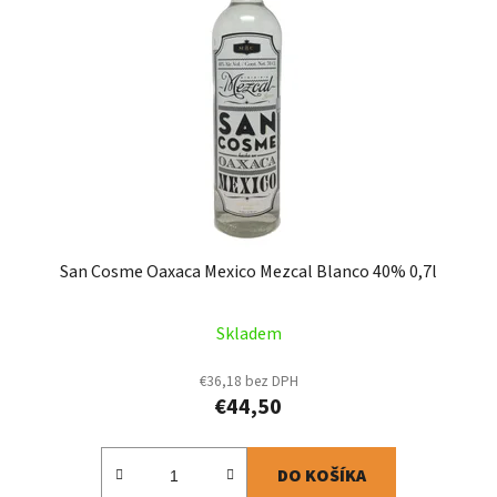
s
p
p
r
r
o
o
d
d
u
u
k
k
t
t
o
o
v
v
San Cosme Oaxaca Mexico Mezcal Blanco 40% 0,7l
Skladem
€36,18 bez DPH
€44,50
DO KOŠÍKA