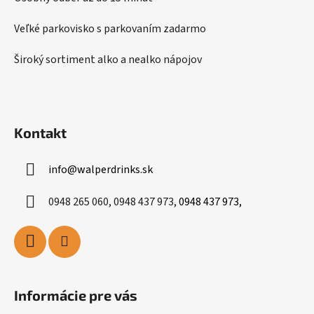
v
k
Veľké parkovisko s parkovaním zadarmo
y
v
Široký sortiment alko a nealko nápojov
ý
p
i
s
Kontakt
u
info
@
walperdrinks.sk
0948 265 060, 0948 437 973,
0948 437 973,
Informácie pre vás