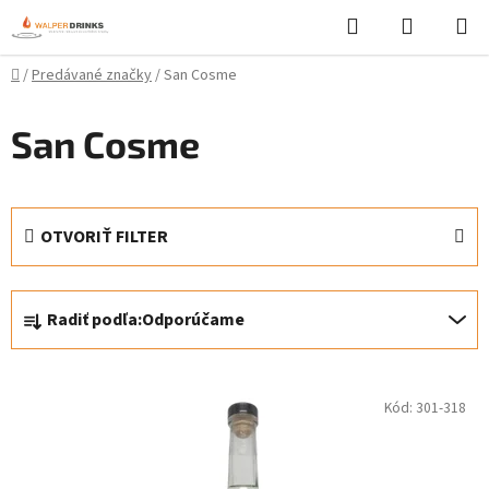
Prejsť
Hľadať
NÁKUP
na
KOŠÍK
obsah
Domov
/
Predávané značky
/
San Cosme
San Cosme
OTVORIŤ FILTER
R
Radiť podľa:
Odporúčame
a
d
V
e
Kód:
301-318
ý
n
p
i
i
e