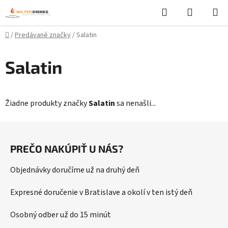
Prejsť
Hľadať
NÁKUP
na
KOŠÍK
obsah
Domov
/
Predávané značky
/
Salatin
Salatin
Žiadne produkty značky
Salatin
sa nenašli...
Z
á
PREČO NAKÚPIŤ U NÁS?
p
ä
Objednávky doručíme už na druhý deň
t
i
Expresné doručenie v Bratislave a okolí v ten istý deň
e
Osobný odber už do 15 minút