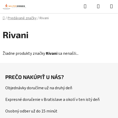
Prejsť
Hľadať
NÁKUP
na
KOŠÍK
obsah
Domov
/
Predávané značky
/
Rivani
Rivani
Žiadne produkty značky
Rivani
sa nenašli...
Z
á
PREČO NAKÚPIŤ U NÁS?
p
ä
Objednávky doručíme už na druhý deň
t
i
Expresné doručenie v Bratislave a okolí v ten istý deň
e
Osobný odber už do 15 minút