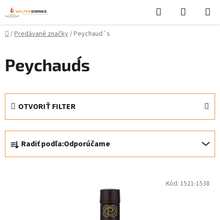
Prejsť
Hľadať
NÁKUP
na
KOŠÍK
obsah
Domov
/
Predávané značky
/
Peychaud´s
Peychaud´s
OTVORIŤ FILTER
R
Radiť podľa:
Odporúčame
a
d
V
e
Kód:
1521-1538
ý
n
p
i
i
e