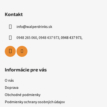
i
s
Kontakt
u
info
@
walperdrinks.sk
0948 265 060, 0948 437 973,
0948 437 973,
Informácie pre vás
O nás
Doprava
Obchodné podmienky
Podmienky ochrany osobných údajov