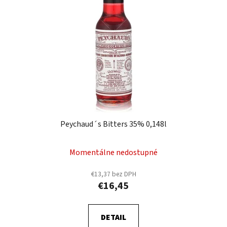
s
p
p
r
r
o
o
d
d
u
u
k
k
t
t
o
o
v
v
Peychaud´s Bitters 35% 0,148l
Momentálne nedostupné
€13,37 bez DPH
€16,45
DETAIL