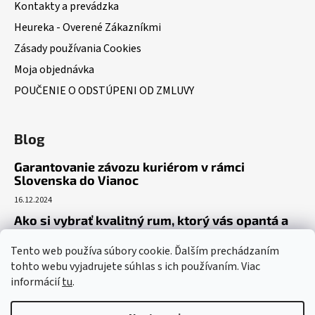
Kontakty a prevádzka
Heureka - Overené Zákazníkmi
Zásady používania Cookies
Moja objednávka
POUČENIE O ODSTÚPENI OD ZMLUVY
Blog
Garantovanie závozu kuriérom v rámci
Slovenska do Vianoc
16.12.2024
Ako si vybrať kvalitný rum, ktorý vás opantá a
už nepustí?
Tento web používa súbory cookie. Ďalším prechádzaním
16.6.2023
tohto webu vyjadrujete súhlas s ich používaním. Viac
Dokonalý gin tonic recept – ako si pripraviť toto
informácií
tu
.
osviežujúce letné eso?
19.5.2023