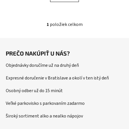
1
položiek celkom
O
v
l
Z
á
á
d
PREČO NAKÚPIŤ U NÁS?
p
a
ä
c
Objednávky doručíme už na druhý deň
t
i
i
e
Expresné doručenie v Bratislave a okolí v ten istý deň
p
e
r
Osobný odber už do 15 minút
v
k
Veľké parkovisko s parkovaním zadarmo
y
v
Široký sortiment alko a nealko nápojov
ý
p