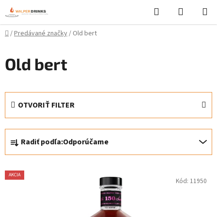
Prejsť
Hľadať
NÁKUP
na
KOŠÍK
obsah
Domov
/
Predávané značky
/
Old bert
Old bert
OTVORIŤ FILTER
R
Radiť podľa:
Odporúčame
a
d
V
e
AKCIA
Kód:
11950
ý
n
p
i
i
e