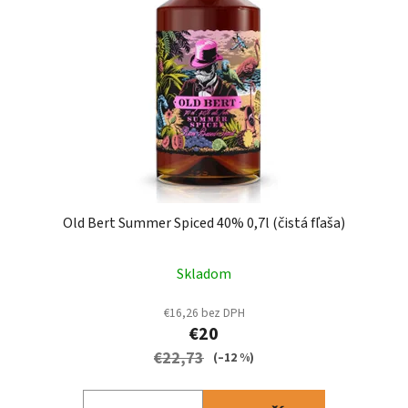
s
p
p
r
r
o
o
d
d
u
u
k
k
t
t
o
o
v
v
Old Bert Summer Spiced 40% 0,7l (čistá fľaša)
Skladom
€16,26 bez DPH
€20
€22,73
(–12 %)