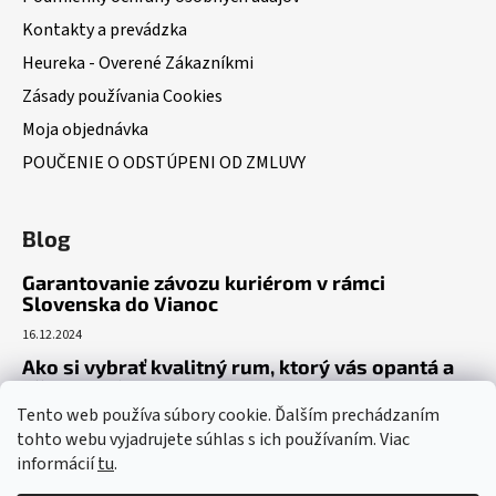
Kontakty a prevádzka
Heureka - Overené Zákazníkmi
Zásady používania Cookies
Moja objednávka
POUČENIE O ODSTÚPENI OD ZMLUVY
Blog
Garantovanie závozu kuriérom v rámci
Slovenska do Vianoc
16.12.2024
Ako si vybrať kvalitný rum, ktorý vás opantá a
už nepustí?
Tento web používa súbory cookie. Ďalším prechádzaním
16.6.2023
tohto webu vyjadrujete súhlas s ich používaním. Viac
Dokonalý gin tonic recept – ako si pripraviť toto
informácií
tu
.
osviežujúce letné eso?