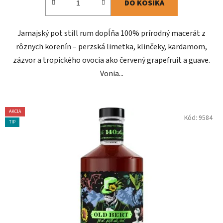
DO KOŠÍKA
Jamajský pot still rum dopĺňa 100% prírodný macerát z
rôznych korenín – perzská limetka, klinčeky, kardamom,
zázvor a tropického ovocia ako červený grapefruit a guave.
Vonia...
AKCIA
Kód:
9584
TIP