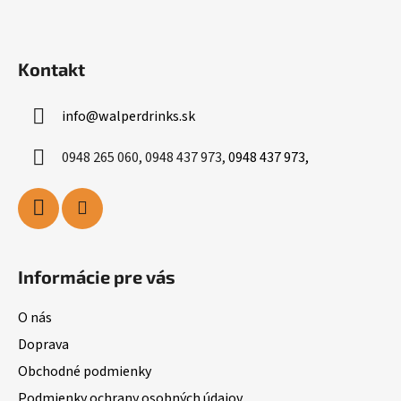
p
i
s
Kontakt
u
info
@
walperdrinks.sk
0948 265 060, 0948 437 973,
0948 437 973,
Informácie pre vás
O nás
Doprava
Obchodné podmienky
Podmienky ochrany osobných údajov