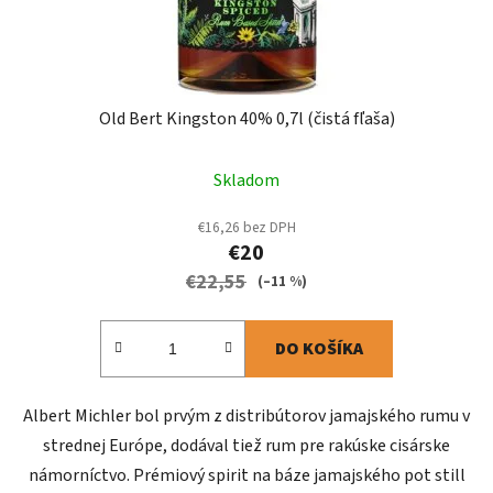
Old Bert Kingston 40% 0,7l (čistá fľaša)
Skladom
€16,26 bez DPH
€20
€22,55
(–11 %)
DO KOŠÍKA
Albert Michler bol prvým z distribútorov jamajského rumu v
strednej Európe, dodával tiež rum pre rakúske cisárske
námorníctvo. Prémiový spirit na báze jamajského pot still