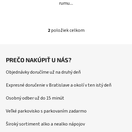
rumu....
2
položiek celkom
O
v
l
Z
á
á
d
PREČO NAKÚPIŤ U NÁS?
p
a
ä
c
Objednávky doručíme už na druhý deň
t
i
i
e
Expresné doručenie v Bratislave a okolí v ten istý deň
p
e
r
Osobný odber už do 15 minút
v
k
Veľké parkovisko s parkovaním zadarmo
y
v
Široký sortiment alko a nealko nápojov
ý