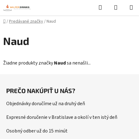
Prejsť
Hľadať
NÁKUP
na
KOŠÍK
obsah
Domov
/
Predávané značky
/
Naud
Naud
Žiadne produkty značky
Naud
sa nenašli...
Z
á
PREČO NAKÚPIŤ U NÁS?
p
ä
Objednávky doručíme už na druhý deň
t
i
Expresné doručenie v Bratislave a okolí v ten istý deň
e
Osobný odber už do 15 minút