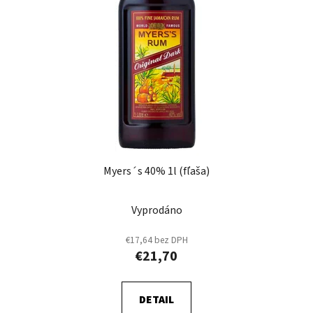
s
p
p
r
r
o
o
d
d
u
u
k
k
t
t
o
o
v
v
Myers´s 40% 1l (fľaša)
Vyprodáno
€17,64 bez DPH
€21,70
DETAIL