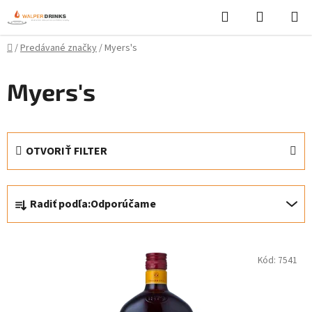
Prejsť
Hľadať
NÁKUP
na
KOŠÍK
obsah
Domov
/
Predávané značky
/
Myers's
Myers's
OTVORIŤ FILTER
R
Radiť podľa:
Odporúčame
a
d
V
e
Kód:
7541
ý
n
p
i
i
e