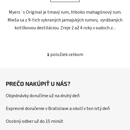
Myers´s Original je tmavý rum, hlboko mahagónový rum.
Mieša sa z 9-tich vybraných jamajských rumov, vyrábaných
kotlíkovou destiláciou. Zreje 2 až 4 roky v sudoch z...
1
položiek celkom
O
v
l
Z
á
á
d
PREČO NAKÚPIŤ U NÁS?
p
a
ä
c
Objednávky doručíme už na druhý deň
t
i
i
e
Expresné doručenie v Bratislave a okolí v ten istý deň
p
e
r
Osobný odber už do 15 minút
v