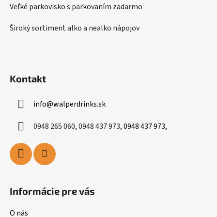
k
Veľké parkovisko s parkovaním zadarmo
y
v
Široký sortiment alko a nealko nápojov
ý
p
i
s
Kontakt
u
info
@
walperdrinks.sk
0948 265 060, 0948 437 973,
0948 437 973,
Informácie pre vás
O nás