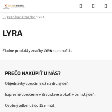
Prejsť
Hľadať
NÁKUP
na
KOŠÍK
obsah
Domov
/
Predávané značky
/
LYRA
LYRA
Žiadne produkty značky
LYRA
sa nenašli...
Z
á
PREČO NAKÚPIŤ U NÁS?
p
ä
Objednávky doručíme už na druhý deň
t
i
Expresné doručenie v Bratislave a okolí v ten istý deň
e
Osobný odber už do 15 minút