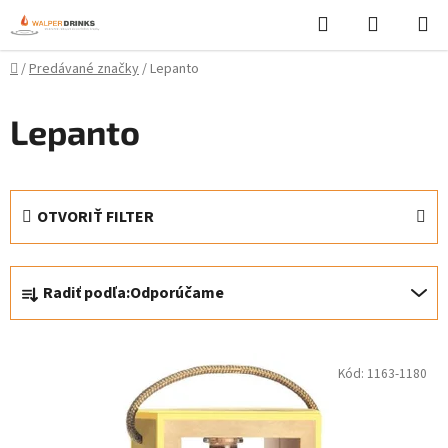
Prejsť
Hľadať
NÁKUP
na
KOŠÍK
obsah
Domov
/
Predávané značky
/
Lepanto
Lepanto
OTVORIŤ FILTER
R
Radiť podľa:
Odporúčame
a
d
V
e
Kód:
1163-1180
ý
n
p
i
i
e