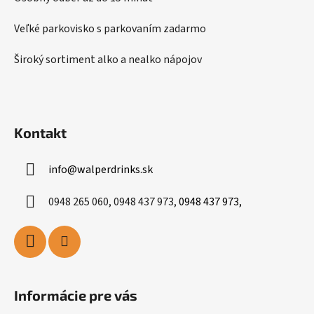
v
k
Veľké parkovisko s parkovaním zadarmo
y
v
Široký sortiment alko a nealko nápojov
ý
p
i
s
Kontakt
u
info
@
walperdrinks.sk
0948 265 060, 0948 437 973,
0948 437 973,
Informácie pre vás