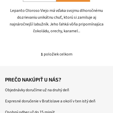
Lepanto Oloroso Viejo má vďaka svojmu dlhoročnému
dozrievaniu unikátnu chuť, ktorú si zamiluje aj
najnáročnejší labužník. Jeho ľahká vôňa pripomínajúca
čokoládu, orechy, karamel...
1
položiek celkom
O
v
l
Z
á
á
d
PREČO NAKÚPIŤ U NÁS?
p
a
ä
c
Objednávky doručíme už na druhý deň
t
i
i
e
Expresné doručenie v Bratislave a okolí v ten istý deň
p
e
r
Osobný odber už do 15 minút