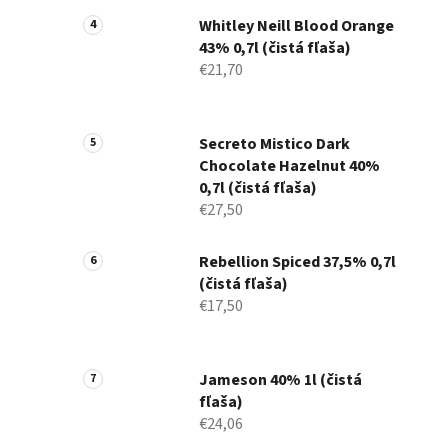
Whitley Neill Blood Orange
43% 0,7l (čistá fľaša)
€21,70
Secreto Mistico Dark
Chocolate Hazelnut 40%
0,7l (čistá fľaša)
€27,50
Rebellion Spiced 37,5% 0,7l
(čistá fľaša)
€17,50
Jameson 40% 1l (čistá
fľaša)
€24,06