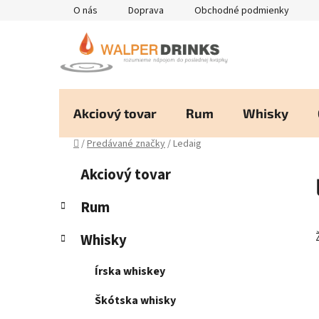
Prejsť
O nás
Doprava
Obchodné podmienky
na
obsah
Akciový tovar
Rum
Whisky
Domov
/
Predávané značky
/
Ledaig
B
K
Preskočiť
Akciový tovar
a
kategórie
o
t
č
Rum
e
n
g
Whisky
ý
ó
p
r
Írska whiskey
i
a
e
n
Škótska whisky
e