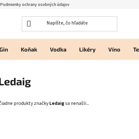
Podmienky ochrany osobných údajov
Kontakty a prevádzka
H
Gin
Koňak
Vodka
Likéry
Víno
Te
Ledaig
Žiadne produkty značky
Ledaig
sa nenašli...