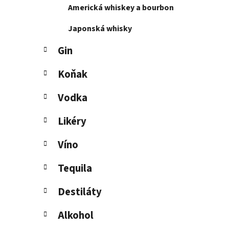
Americká whiskey a bourbon
l
Japonská whisky
Gin
Koňak
Vodka
Likéry
Víno
Tequila
Destiláty
Alkohol