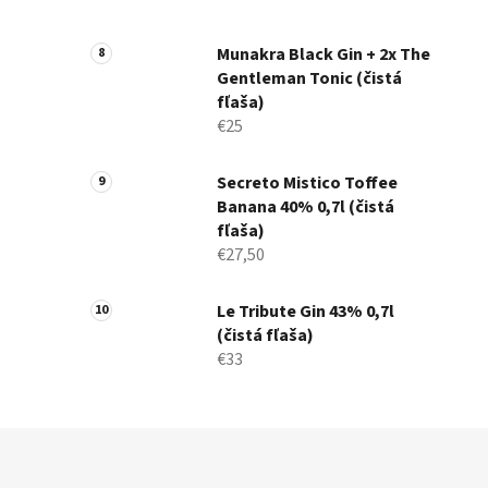
Munakra Black Gin + 2x The
Gentleman Tonic (čistá
fľaša)
€25
Secreto Mistico Toffee
Banana 40% 0,7l (čistá
fľaša)
€27,50
Le Tribute Gin 43% 0,7l
(čistá fľaša)
€33
Z