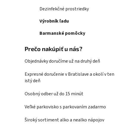
Dezinfekčné prostriedky
Výrobník ľadu
Barmanské pomôcky
Prečo nakúpiť u nás?
Objednávky doručíme už na druhý deň
Expresné doručenie v Bratislave a okolí v ten
istý deň
Osobný odber už do 15 minút
Veľké parkovisko s parkovaním zadarmo
Široký sortiment alko a nealko nápojov