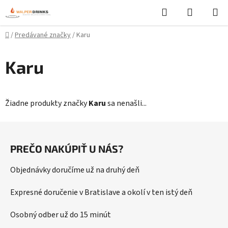
Prejsť
Hľadať
NÁKUP
na
KOŠÍK
obsah
Domov
/
Predávané značky
/
Karu
Karu
Žiadne produkty značky
Karu
sa nenašli...
Z
á
PREČO NAKÚPIŤ U NÁS?
p
ä
Objednávky doručíme už na druhý deň
t
i
Expresné doručenie v Bratislave a okolí v ten istý deň
e
Osobný odber už do 15 minút