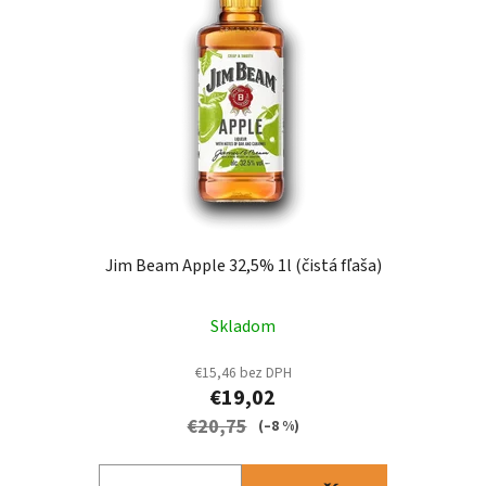
s
p
p
r
r
o
o
d
d
u
u
k
k
t
t
o
o
v
v
Jim Beam Apple 32,5% 1l (čistá fľaša)
Skladom
€15,46 bez DPH
€19,02
€20,75
(–8 %)