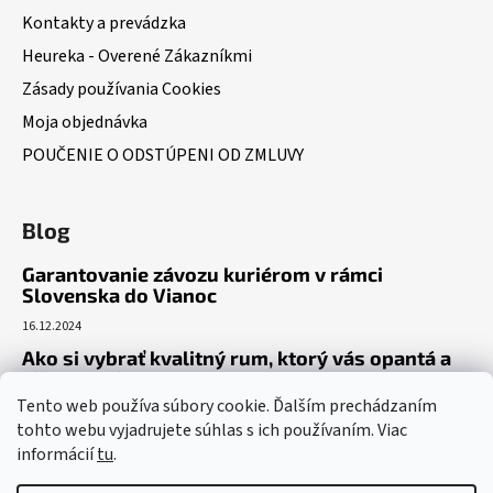
Kontakty a prevádzka
Heureka - Overené Zákazníkmi
Zásady používania Cookies
Moja objednávka
POUČENIE O ODSTÚPENI OD ZMLUVY
Blog
Garantovanie závozu kuriérom v rámci
Slovenska do Vianoc
16.12.2024
Ako si vybrať kvalitný rum, ktorý vás opantá a
už nepustí?
Tento web používa súbory cookie. Ďalším prechádzaním
16.6.2023
tohto webu vyjadrujete súhlas s ich používaním. Viac
Dokonalý gin tonic recept – ako si pripraviť toto
informácií
tu
.
osviežujúce letné eso?