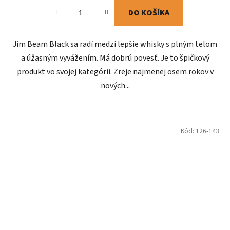
DO KOŠÍKA
Jim Beam Black sa radí medzi lepšie whisky s plným telom
a úžasným vyvážením. Má dobrú povesť. Je to špičkový
produkt vo svojej kategórii. Zreje najmenej osem rokov v
nových...
Kód:
126-143