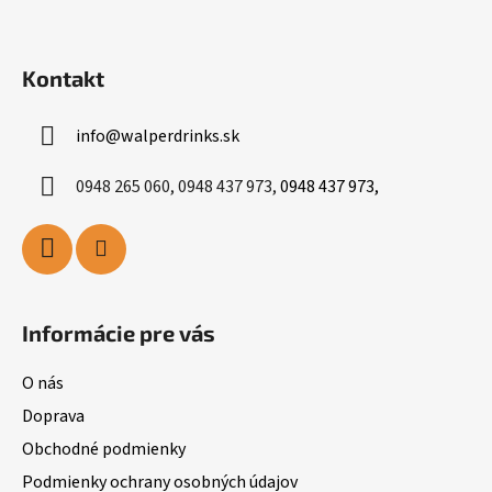
p
i
s
Kontakt
u
info
@
walperdrinks.sk
0948 265 060, 0948 437 973,
0948 437 973,
Informácie pre vás
O nás
Doprava
Obchodné podmienky
Podmienky ochrany osobných údajov