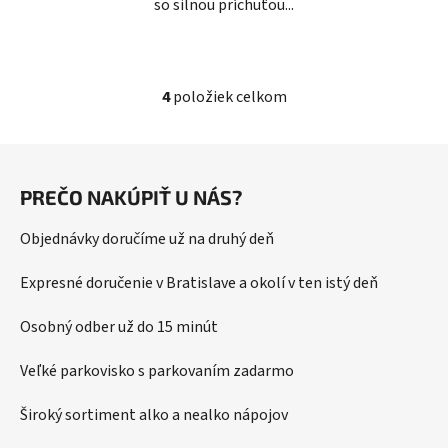
so silnou príchuťou...
4
položiek celkom
O
v
l
Z
á
á
d
PREČO NAKÚPIŤ U NÁS?
p
a
ä
c
Objednávky doručíme už na druhý deň
t
i
i
e
Expresné doručenie v Bratislave a okolí v ten istý deň
p
e
r
Osobný odber už do 15 minút
v
k
Veľké parkovisko s parkovaním zadarmo
y
v
Široký sortiment alko a nealko nápojov
ý