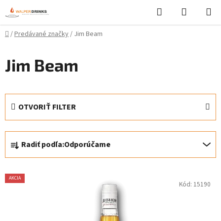
Prejsť
Hľadať
NÁKUP
na
KOŠÍK
obsah
Domov
/
Predávané značky
/
Jim Beam
Jim Beam
OTVORIŤ FILTER
R
Radiť podľa:
Odporúčame
a
d
V
e
AKCIA
Kód:
15190
ý
n
p
i
i
e