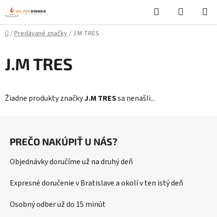
Prejsť
Hľadať
NÁKUP
na
KOŠÍK
obsah
Domov
/
Predávané značky
/
J.M TRES
J.M TRES
Žiadne produkty značky
J.M TRES
sa nenašli...
Z
á
PREČO NAKÚPIŤ U NÁS?
p
ä
Objednávky doručíme už na druhý deň
t
i
Expresné doručenie v Bratislave a okolí v ten istý deň
e
Osobný odber už do 15 minút