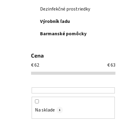
Dezinfekčné prostriedky
Výrobník ľadu
Barmanské pomôcky
Cena
€
62
€
63
Na sklade
1