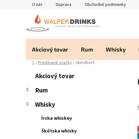
Prejsť
O nás
Doprava
Obchodné podmienky
na
obsah
Akciový tovar
Rum
Whisky
Domov
/
Predávané značky
/
Glendlivet
B
K
Preskočiť
Akciový tovar
a
kategórie
o
t
č
Rum
e
n
g
Whisky
ý
ó
p
r
Írska whiskey
i
a
e
n
Škótska whisky
e