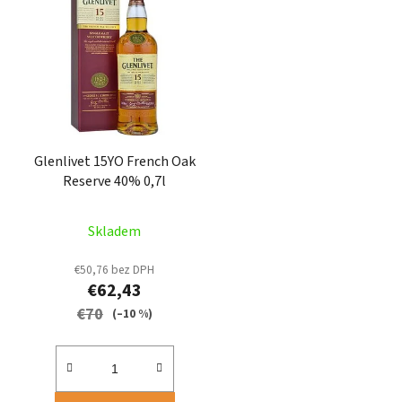
p
i
s
p
r
o
d
Glenlivet 15YO French Oak
u
Reserve 40% 0,7l
k
t
Skladem
o
v
€50,76 bez DPH
€62,43
€70
(–10 %)