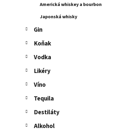
Americká whiskey a bourbon
l
Japonská whisky
Gin
Koňak
Vodka
Likéry
Víno
Tequila
Destiláty
Alkohol