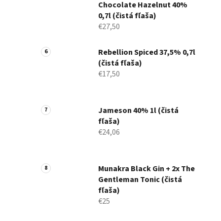
Chocolate Hazelnut 40%
0,7l (čistá fľaša)
€27,50
Rebellion Spiced 37,5% 0,7l
(čistá fľaša)
€17,50
Jameson 40% 1l (čistá
fľaša)
€24,06
Munakra Black Gin + 2x The
Gentleman Tonic (čistá
fľaša)
€25