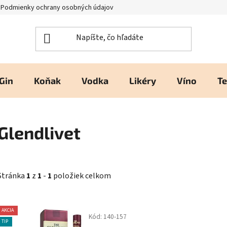
Podmienky ochrany osobných údajov
Kontakty a prevádzka
H
Gin
Koňak
Vodka
Likéry
Víno
Te
Glendlivet
Stránka
1
z
1
-
1
položiek celkom
V
AKCIA
Kód:
140-157
ý
TIP