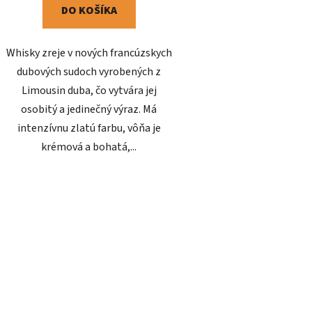
DO KOŠÍKA
Whisky zreje v nových francúzskych
dubových sudoch vyrobených z
Limousin duba, čo vytvára jej
osobitý a jedinečný výraz. Má
intenzívnu zlatú farbu, vôňa je
krémová a bohatá,...
O
v
l
á
d
a
c
i