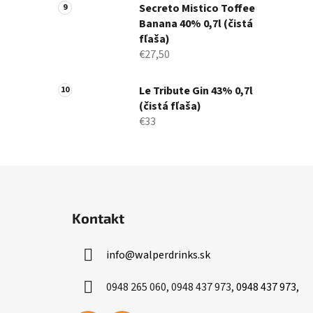
Secreto Mistico Toffee
Banana 40% 0,7l (čistá
fľaša)
€27,50
Le Tribute Gin 43% 0,7l
(čistá fľaša)
€33
Z
á
Kontakt
p
ä
info
@
walperdrinks.sk
t
i
0948 265 060, 0948 437 973,
0948 437 973,
e