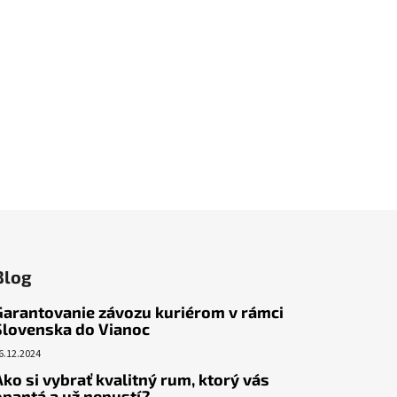
Blog
Garantovanie závozu kuriérom v rámci
Slovenska do Vianoc
6.12.2024
Ako si vybrať kvalitný rum, ktorý vás
opantá a už nepustí?