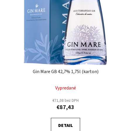
s
p
p
r
r
o
o
d
d
u
u
k
k
t
t
o
o
v
v
Gin Mare GB 42,7% 1,75l (karton)
Vypredané
€71,08 bez DPH
€87,43
DETAIL