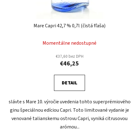
Mare Capri 42,7 % 0,7l (čistá fľaša)
Momentálne nedostupné
€37,60 bez DPH
€46,25
DETAIL
slávte s Mare 10. výročie uvedenia tohto superprémiového
ginu špeciálnou edíciou Capri. Toto limitované vydanie je
venované talianskemu ostrovu Capri, vyniká citrusovou
arómou...