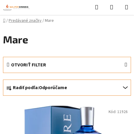
Prejsť
Hľadať
NÁKUP
na
KOŠÍK
obsah
Domov
/
Predávané značky
/
Mare
Mare
OTVORIŤ FILTER
R
Radiť podľa:
Odporúčame
a
d
V
e
Kód:
11926
ý
n
p
i
i
e