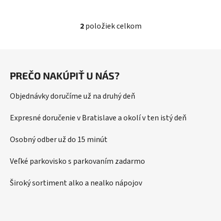
2
položiek celkom
O
v
l
Z
á
á
d
PREČO NAKÚPIŤ U NÁS?
p
a
ä
c
Objednávky doručíme už na druhý deň
t
i
i
e
Expresné doručenie v Bratislave a okolí v ten istý deň
p
e
r
Osobný odber už do 15 minút
v
k
Veľké parkovisko s parkovaním zadarmo
y
v
Široký sortiment alko a nealko nápojov
ý
p
i