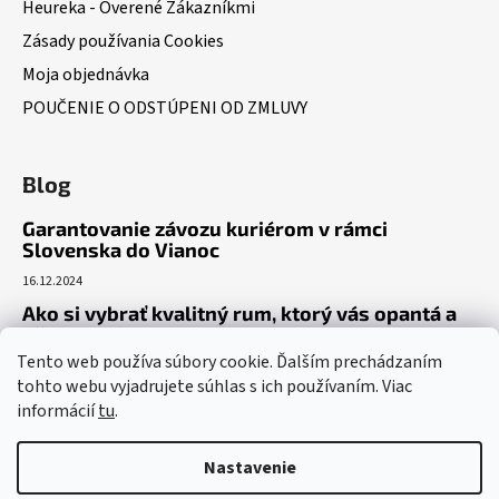
Heureka - Overené Zákazníkmi
Zásady používania Cookies
Moja objednávka
POUČENIE O ODSTÚPENI OD ZMLUVY
Blog
Garantovanie závozu kuriérom v rámci
Slovenska do Vianoc
16.12.2024
Ako si vybrať kvalitný rum, ktorý vás opantá a
už nepustí?
Tento web používa súbory cookie. Ďalším prechádzaním
16.6.2023
tohto webu vyjadrujete súhlas s ich používaním. Viac
Dokonalý gin tonic recept – ako si pripraviť toto
informácií
tu
.
osviežujúce letné eso?
19.5.2023
Nastavenie