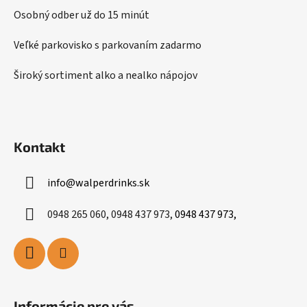
e
r
Osobný odber už do 15 minút
v
k
Veľké parkovisko s parkovaním zadarmo
y
v
Široký sortiment alko a nealko nápojov
ý
p
i
s
Kontakt
u
info
@
walperdrinks.sk
0948 265 060, 0948 437 973,
0948 437 973,
Informácie pre vás