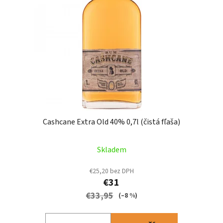
s
p
p
r
r
o
o
d
d
u
u
k
k
t
t
o
o
v
v
Cashcane Extra Old 40% 0,7l (čistá fľaša)
Skladem
€25,20 bez DPH
€31
€33,95
(–8 %)