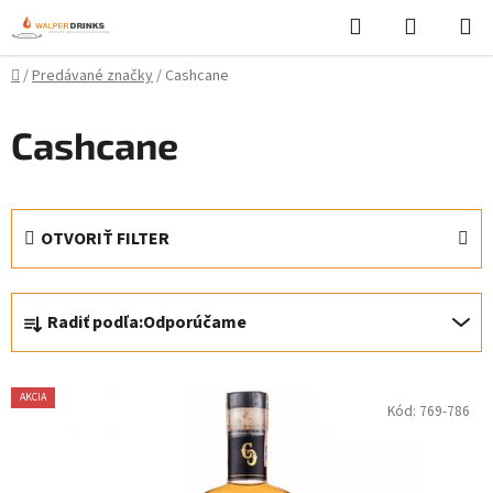
Prejsť
Hľadať
NÁKUP
na
KOŠÍK
obsah
Domov
/
Predávané značky
/
Cashcane
Cashcane
OTVORIŤ FILTER
R
Radiť podľa:
Odporúčame
a
d
V
e
AKCIA
Kód:
769-786
ý
n
p
i
i
e