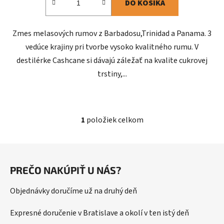
DO KOŠÍKA
Zmes melasových rumov z Barbadosu,Trinidad a Panama. 3
vedúce krajiny pri tvorbe vysoko kvalitného rumu. V
destilérke Cashcane si dávajú záležať na kvalite cukrovej
trstiny,...
1
položiek celkom
O
v
l
Z
á
á
d
PREČO NAKÚPIŤ U NÁS?
p
a
ä
c
Objednávky doručíme už na druhý deň
t
i
i
e
Expresné doručenie v Bratislave a okolí v ten istý deň
p