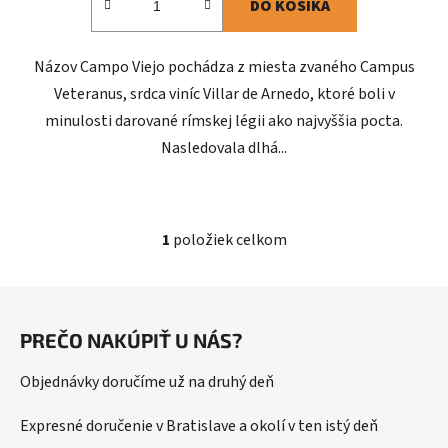
DO KOŠÍKA
Názov Campo Viejo pochádza z miesta zvaného Campus
Veteranus, srdca viníc Villar de Arnedo, ktoré boli v
minulosti darované rímskej légii ako najvyššia pocta.
Nasledovala dlhá...
1
položiek celkom
O
v
l
Z
á
á
d
PREČO NAKÚPIŤ U NÁS?
p
a
ä
c
Objednávky doručíme už na druhý deň
t
i
i
e
Expresné doručenie v Bratislave a okolí v ten istý deň
p