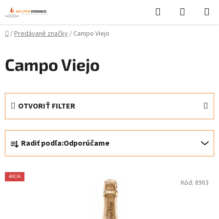
Prejsť
Hľadať
NÁKUP
na
KOŠÍK
obsah
Domov
/
Predávané značky
/
Campo Viejo
Campo Viejo
OTVORIŤ FILTER
R
Radiť podľa:
Odporúčame
a
d
V
e
AKCIA
Kód:
8903
ý
n
p
i
i
e