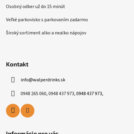
e
r
Osobný odber už do 15 minút
v
k
Veľké parkovisko s parkovaním zadarmo
y
v
Široký sortiment alko a nealko nápojov
ý
p
i
s
Kontakt
u
info
@
walperdrinks.sk
0948 265 060, 0948 437 973,
0948 437 973,
Informácie pre vás