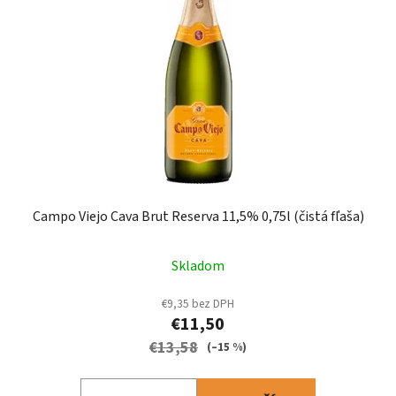
s
p
p
r
r
o
o
d
d
u
u
k
k
t
t
o
o
v
v
Campo Viejo Cava Brut Reserva 11,5% 0,75l (čistá fľaša)
Skladom
€9,35 bez DPH
€11,50
€13,58
(–15 %)