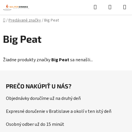
Prejsť
Hľadať
NÁKUP
na
KOŠÍK
obsah
Domov
/
Predávané značky
/
Big Peat
Big Peat
Žiadne produkty značky
Big Peat
sa nenašli...
Z
á
PREČO NAKÚPIŤ U NÁS?
p
ä
Objednávky doručíme už na druhý deň
t
i
Expresné doručenie v Bratislave a okolí v ten istý deň
e
Osobný odber už do 15 minút