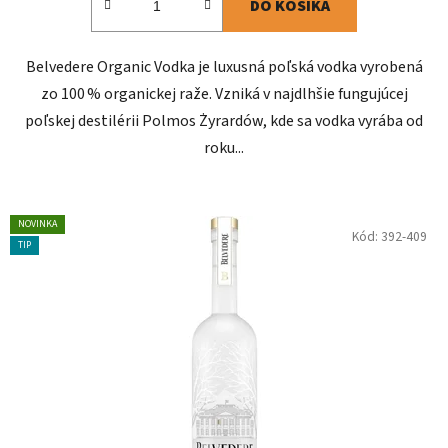
DO KOŠÍKA
Belvedere Organic Vodka je luxusná poľská vodka vyrobená
zo 100 % organickej raže. Vzniká v najdlhšie fungujúcej
poľskej destilérii Polmos Żyrardów, kde sa vodka vyrába od
roku...
NOVINKA
Kód:
392-409
TIP