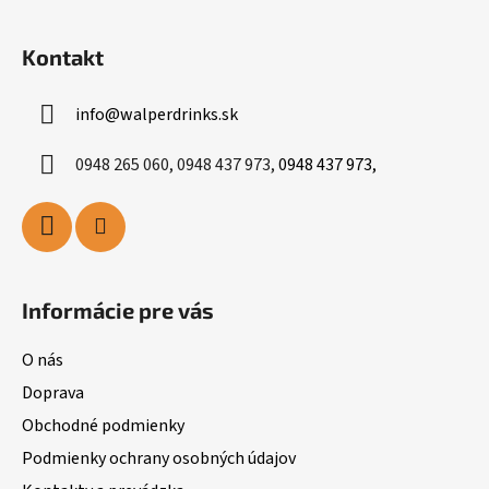
i
s
Kontakt
u
info
@
walperdrinks.sk
0948 265 060, 0948 437 973,
0948 437 973,
Informácie pre vás
O nás
Doprava
Obchodné podmienky
Podmienky ochrany osobných údajov