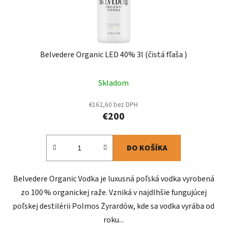
Belvedere Organic LED 40% 3l (čistá fľaša )
Skladom
€162,60 bez DPH
€200
DO KOŠÍKA
Belvedere Organic Vodka je luxusná poľská vodka vyrobená
zo 100 % organickej raže. Vzniká v najdlhšie fungujúcej
poľskej destilérii Polmos Żyrardów, kde sa vodka vyrába od
roku...