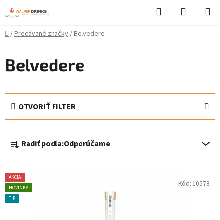
Prejsť
Hľadať
NÁKUP
na
KOŠÍK
obsah
Domov
/
Predávané značky
/
Belvedere
Belvedere
OTVORIŤ FILTER
R
Radiť podľa:
Odporúčame
a
d
V
e
AKCIA
Kód:
10578
ý
n
NOVINKA
p
i
TIP
i
e