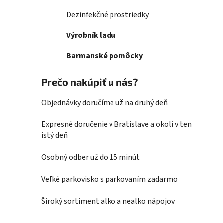
Dezinfekčné prostriedky
Výrobník ľadu
Barmanské pomôcky
Prečo nakúpiť u nás?
Objednávky doručíme už na druhý deň
Expresné doručenie v Bratislave a okolí v ten
istý deň
Osobný odber už do 15 minút
Veľké parkovisko s parkovaním zadarmo
Široký sortiment alko a nealko nápojov