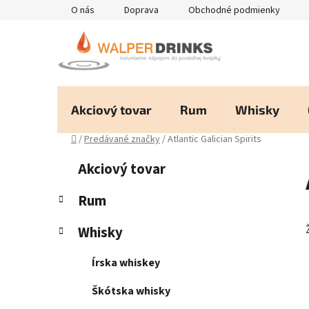
Prejsť
O nás
Doprava
Obchodné podmienky
na
obsah
Akciový tovar
Rum
Whisky
Domov
/
Predávané značky
/
Atlantic Galician Spirits
B
K
Preskočiť
Akciový tovar
a
kategórie
o
t
č
Rum
e
n
g
Whisky
ý
ó
p
r
Írska whiskey
i
a
e
n
Škótska whisky
e