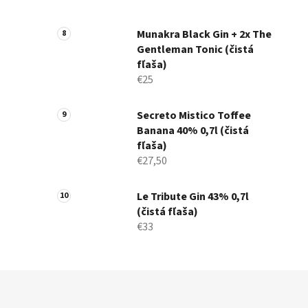
Munakra Black Gin + 2x The
Gentleman Tonic (čistá
fľaša)
€25
Secreto Mistico Toffee
Banana 40% 0,7l (čistá
fľaša)
€27,50
Le Tribute Gin 43% 0,7l
(čistá fľaša)
€33
Z