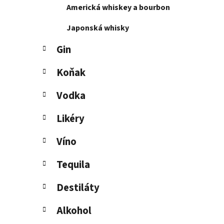
Americká whiskey a bourbon
l
Japonská whisky
Gin
Koňak
Vodka
Likéry
Víno
Tequila
Destiláty
Alkohol