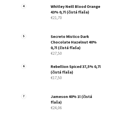
Whitley Neill Blood Orange
43% 0,7l (čistá fľaša)
€21,70
Secreto Mistico Dark
Chocolate Hazelnut 40%
0,7l (čistá fľaša)
€27,50
Rebellion Spiced 37,5% 0,7l
(čistá fľaša)
€17,50
Jameson 40% 1l (čistá
fľaša)
€24,06