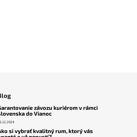
Blog
Garantovanie závozu kuriérom v rámci
Slovenska do Vianoc
6.12.2024
Ako si vybrať kvalitný rum, ktorý vás
opantá a už nepustí?