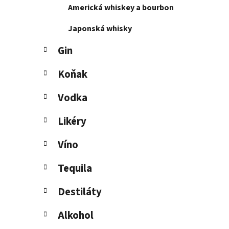
Americká whiskey a bourbon
l
Japonská whisky
Gin
Koňak
Vodka
Likéry
Víno
Tequila
Destiláty
Alkohol