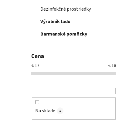
Dezinfekčné prostriedky
Výrobník ľadu
Barmanské pomôcky
Cena
€
17
€
18
Na sklade
1