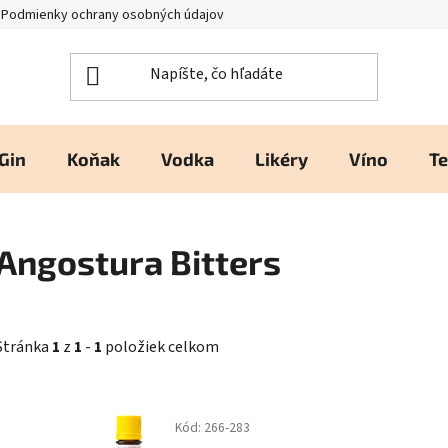
Podmienky ochrany osobných údajov
Kontakty a prevádzka
H
Gin
Koňak
Vodka
Likéry
Víno
Te
Angostura Bitters
Stránka
1
z
1
-
1
položiek celkom
V
Kód:
266-283
ý