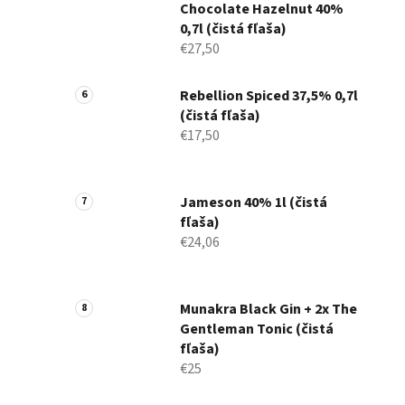
Chocolate Hazelnut 40%
0,7l (čistá fľaša)
€27,50
Rebellion Spiced 37,5% 0,7l
(čistá fľaša)
€17,50
Jameson 40% 1l (čistá
fľaša)
€24,06
Munakra Black Gin + 2x The
Gentleman Tonic (čistá
fľaša)
€25