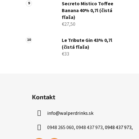
Secreto Mistico Toffee
Banana 40% 0,7l (čistá
fľaša)
€27,50
Le Tribute Gin 43% 0,7l
(čistá fľaša)
€33
Z
á
Kontakt
p
ä
info
@
walperdrinks.sk
t
i
0948 265 060, 0948 437 973,
0948 437 973,
e