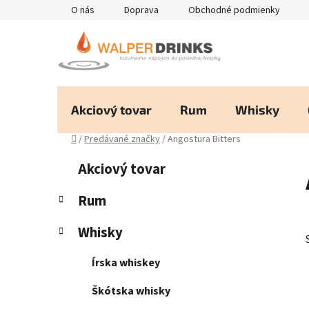
Prejsť
O nás
Doprava
Obchodné podmienky
na
obsah
Akciový tovar
Rum
Whisky
Domov
/
Predávané značky
/
Angostura Bitters
B
K
Preskočiť
Akciový tovar
a
kategórie
o
t
č
Rum
e
n
g
Whisky
ý
ó
p
r
Írska whiskey
i
a
e
n
Škótska whisky
e