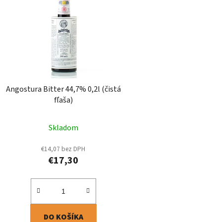
p
i
s
p
r
o
d
Angostura Bitter 44,7% 0,2l (čistá
u
fľaša)
k
t
Skladom
o
v
€14,07 bez DPH
€17,30
DO KOŠÍKA