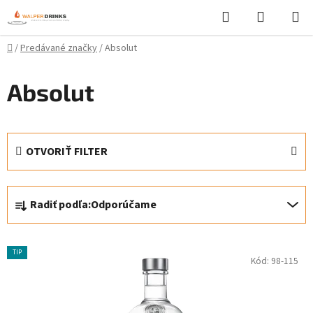
Prejsť
Hľadať
NÁKUP
na
KOŠÍK
obsah
Domov
/
Predávané značky
/
Absolut
Absolut
OTVORIŤ FILTER
R
Radiť podľa:
Odporúčame
a
d
V
e
TIP
Kód:
98-115
ý
n
p
i
i
e