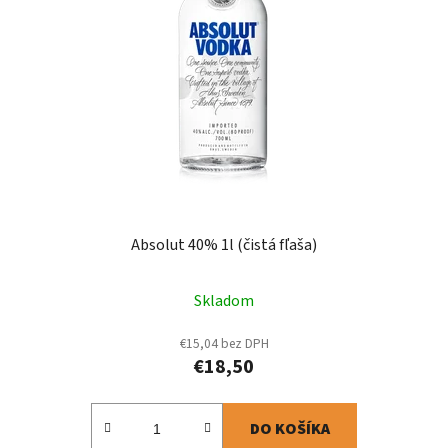
s
p
p
r
r
o
o
d
d
u
u
k
k
t
t
o
o
v
v
Absolut 40% 1l (čistá fľaša)
Skladom
€15,04 bez DPH
€18,50
DO KOŠÍKA