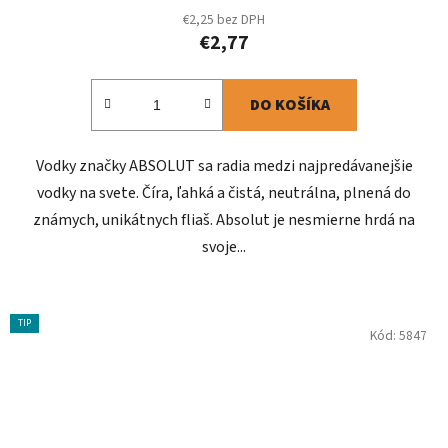
€2,25 bez DPH
€2,77
DO KOŠÍKA
Vodky značky ABSOLUT sa radia medzi najpredávanejšie
vodky na svete. Číra, ľahká a čistá, neutrálna, plnená do
známych, unikátnych fliaš. Absolut je nesmierne hrdá na
svoje...
TIP
Kód:
5847