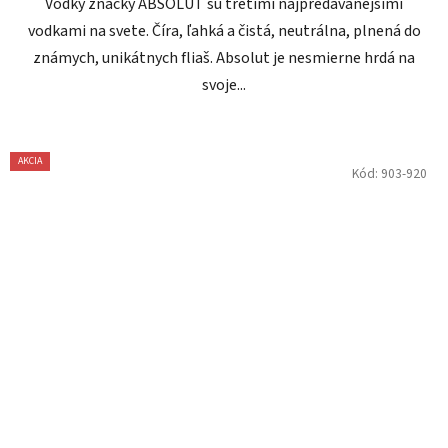
Vodky značky ABSOLUT sú tretími najpredávanejšími
vodkami na svete. Číra, ľahká a čistá, neutrálna, plnená do
známych, unikátnych fliaš. Absolut je nesmierne hrdá na
svoje...
AKCIA
Kód:
903-920