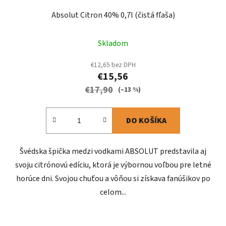
Absolut Citron 40% 0,7l (čistá fľaša)
Skladom
€12,65 bez DPH
€15,56
€17,90
(–13 %)
DO KOŠÍKA
Švédska špička medzi vodkami ABSOLUT predstavila aj
svoju citrónovú edíciu, ktorá je výbornou voľbou pre letné
horúce dni. Svojou chuťou a vôňou si získava fanúšikov po
celom...