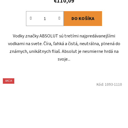
€110,09
DO KOŠÍKA
Vodky značky ABSOLUT sú tretími najpredávanejšími
vodkami na svete. Číra, ľahká a čistá, neutrálna, plnená do
známych, unikátnych fliaš. Absolut je nesmierne hrdá na
svoje...
AKCIA
Kód:
1093-1110