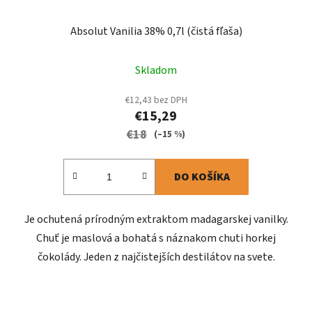
Absolut Vanilia 38% 0,7l (čistá fľaša)
Skladom
€12,43 bez DPH
€15,29
€18
(–15 %)
DO KOŠÍKA
Je ochutená prírodným extraktom madagarskej vanilky.
Chuť je maslová a bohatá s náznakom chuti horkej
čokolády. Jeden z najčistejších destilátov na svete.