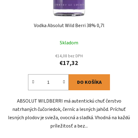
Vodka Absolut Wild Berri 38% 0,7l
Skladom
€14,08 bez DPH
€17,32
DO KOŠÍKA
ABSOLUT WILDBERRI má autentickú chuť čerstvo
natrhaných čučoriedok, černíc a lesných jahôd. Príchuť
lesných plodov je svieža, ovocná a sladká. Vhodná na každú
príležitosť a bez...