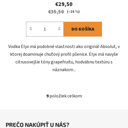
€29,50
€35,50
(–16 %)
DO KOŠÍKA
Vodka Elyx má podobné vlastnosti ako originál Absolut, v
ktorej doaminuje chuťový profil pšenice. Elyx má navyše
citrusovejšie tóny grapefruitu, hodvábnu textúru s
náznakom...
9
položiek celkom
O
v
l
Z
á
á
d
PREČO NAKÚPIŤ U NÁS?
p