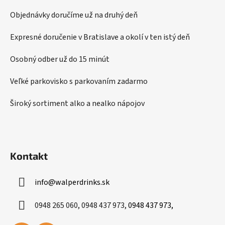
a
ä
c
Objednávky doručíme už na druhý deň
t
i
i
e
Expresné doručenie v Bratislave a okolí v ten istý deň
p
e
r
Osobný odber už do 15 minút
v
k
Veľké parkovisko s parkovaním zadarmo
y
v
Široký sortiment alko a nealko nápojov
ý
p
i
s
Kontakt
u
info
@
walperdrinks.sk
0948 265 060, 0948 437 973,
0948 437 973,