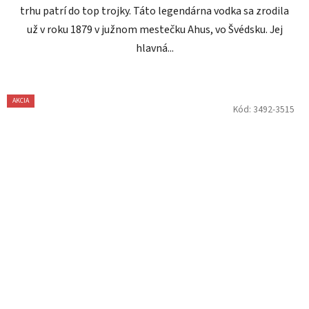
trhu patrí do top trojky. Táto legendárna vodka sa zrodila
už v roku 1879 v južnom mestečku Ahus, vo Švédsku. Jej
hlavná...
AKCIA
Kód:
3492-3515