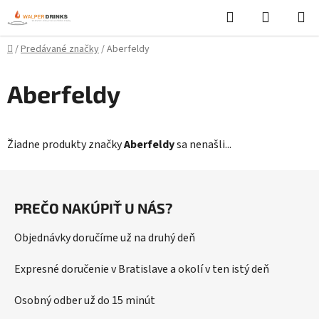
Prejsť
Hľadať
NÁKUP
na
KOŠÍK
obsah
Domov
/
Predávané značky
/
Aberfeldy
Aberfeldy
Žiadne produkty značky
Aberfeldy
sa nenašli...
Z
á
PREČO NAKÚPIŤ U NÁS?
p
ä
Objednávky doručíme už na druhý deň
t
i
Expresné doručenie v Bratislave a okolí v ten istý deň
e
Osobný odber už do 15 minút