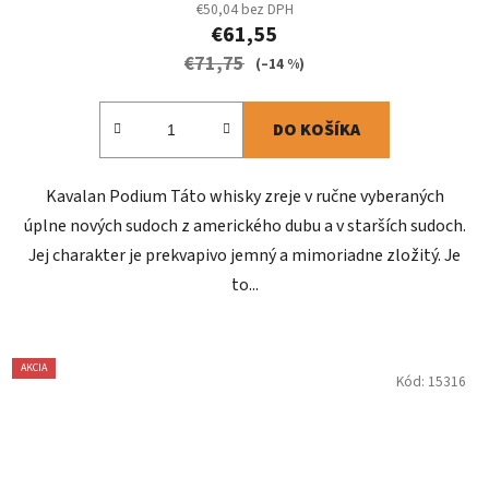
€50,04 bez DPH
€61,55
€71,75
(–14 %)
DO KOŠÍKA
Kavalan Podium Táto whisky zreje v ručne vyberaných
úplne nových sudoch z amerického dubu a v starších sudoch.
Jej charakter je prekvapivo jemný a mimoriadne zložitý. Je
to...
AKCIA
Kód:
15316