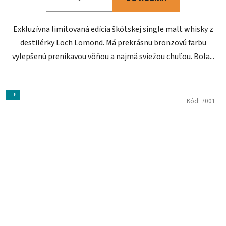
Exkluzívna limitovaná edícia škótskej single malt whisky z
destilérky Loch Lomond. Má prekrásnu bronzovú farbu
vylepšenú prenikavou vôňou a najmä sviežou chuťou. Bola...
TIP
Kód:
7001