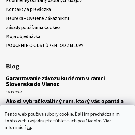
Podmienky ochrany osobných údajov
Kontakty a prevádzka
Heureka - Overené Zákazníkmi
Zásady používania Cookies
Moja objednávka
POUČENIE O ODSTÚPENI OD ZMLUVY
Blog
Garantovanie závozu kuriérom v rámci
Slovenska do Vianoc
16.12.2024
Ako si vybrať kvalitný rum, ktorý vás opantá a
už nepustí?
Tento web používa súbory cookie. Ďalším prechádzaním
16.6.2023
tohto webu vyjadrujete súhlas s ich používaním. Viac
Dokonalý gin tonic recept – ako si pripraviť toto
informácií
tu
.
osviežujúce letné eso?