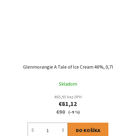
Glenmorangie A Tale of Ice Cream 46%, 0,7l
Skladom
€65,95 bez DPH
€81,12
€90
(–9 %)
DO KOŠÍKA