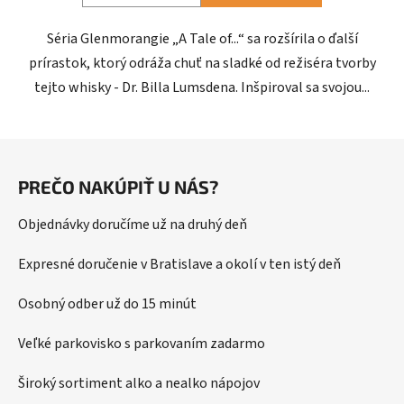
Séria Glenmorangie „A Tale of...“ sa rozšírila o ďalší
prírastok, ktorý odráža chuť na sladké od režiséra tvorby
tejto whisky - Dr. Billa Lumsdena. Inšpiroval sa svojou...
Z
á
PREČO NAKÚPIŤ U NÁS?
p
ä
Objednávky doručíme už na druhý deň
t
i
Expresné doručenie v Bratislave a okolí v ten istý deň
e
Osobný odber už do 15 minút
Veľké parkovisko s parkovaním zadarmo
Široký sortiment alko a nealko nápojov