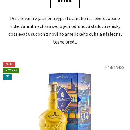
DETAIL
Destilovaná z jačmeňa vypestovaného na severozápade
Indie. Amrut necháva svoju jednodruhovú sladovú whisky
dozrievať v sudoch z nového amerického duba a následne,
tesne pred...
AKCIA
Kód:
13420
NOVINKA
TIP