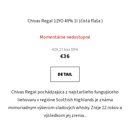
Chivas Regal 12YO 40% 1l (čistá fľaša )
Momentálne nedostupné
€29,27 bez DPH
€36
DETAIL
Chivas Regal pochádzajúca z najstaršieho fungujúceho
liehovaru v regióne Scottish Highlands je známa
mimoriadnym výberom sladových whisky. Zreje 12 rokov a
výsledkom jej zrenia...