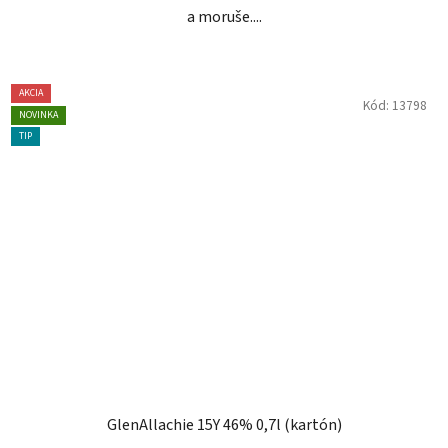
a moruše....
AKCIA
Kód:
13798
NOVINKA
TIP
GlenAllachie 15Y 46% 0,7l (kartón)