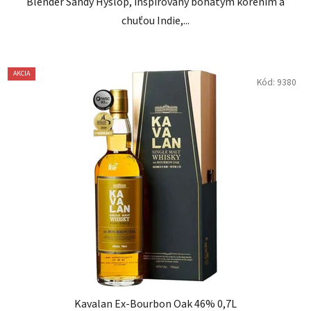
Blender Sandy Hyslop, inšpirovaný bohatým korením a
chuťou Indie,...
AKCIA
Kód:
9380
Kavalan Ex-Bourbon Oak 46% 0,7L