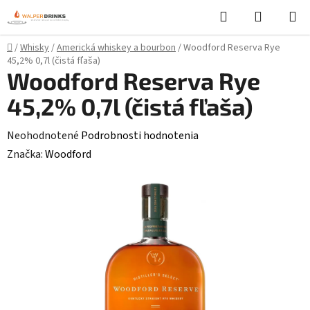
Prejsť
Hľadať
NÁKUP
na
KOŠÍK
obsah
Domov
/
Whisky
/
Americká whiskey a bourbon
/
Woodford Reserva Rye
45,2% 0,7l (čistá fľaša)
Woodford Reserva Rye
45,2% 0,7l (čistá fľaša)
Priemerné
Neohodnotené
Podrobnosti hodnotenia
hodnotenie
Značka:
Woodford
produktu
je
0,0
z
5
hviezdičiek.