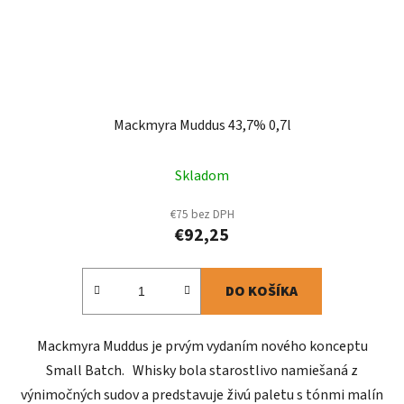
Mackmyra Muddus 43,7% 0,7l
Skladom
€75 bez DPH
€92,25
DO KOŠÍKA
Mackmyra Muddus je prvým vydaním nového konceptu
Small Batch. Whisky bola starostlivo namiešaná z
výnimočných sudov a predstavuje živú paletu s tónmi malín