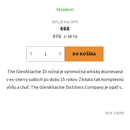
Skladom
€55,28 bez DPH
€68
€76
(–10 %)
DO KOŠÍKA
The GlenAllachie 15 ročná je výnimočná whisky dozrievaná
v ex-sherry sudoch po dobu 15 rokov. Získala tak komplexnú
vôňu a chuť. The GlenAllachie Distillers Company je opäť v...
Kód:
14569