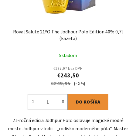
Royal Salute 21YO The Jodhour Polo Edition 40% 0,7l
(kazeta)
Skladom
€197,97 bez DPH
€243,50
€249,95
(–2 %)
DO KOŠÍKA
21-ročná edícia Jodhpur Polo oslavuje magické modré
mesto Jodhpur v Indii – „rodisko moderného póla“. Master