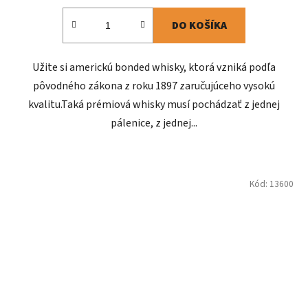
DO KOŠÍKA
Užite si americkú bonded whisky, ktorá vzniká podľa
pôvodného zákona z roku 1897 zaručujúceho vysokú
kvalitu.Taká prémiová whisky musí pochádzať z jednej
pálenice, z jednej...
Kód:
13600