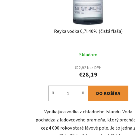
Reyka vodka 0,7l 40% (čistá fľaša)
Skladom
€22,92 bez DPH
€28,19
DO KOŠÍKA
Vynikajúca vodka z chladného Islandu. Voda
pochádza z ľadovcového prameňa, ktorý prechá
cez 4 000 rokov staré lávové pole. Je to jedna 