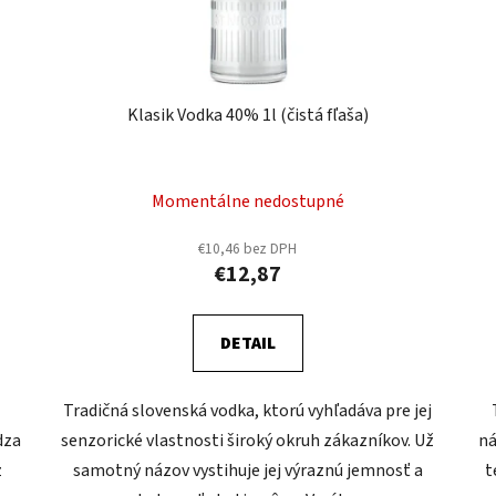
Klasik Vodka 40% 1l (čistá fľaša)
Momentálne nedostupné
€10,46 bez DPH
€12,87
DETAIL
Tradičná slovenská vodka, ktorú vyhľadáva pre jej
dza
senzorické vlastnosti široký okruh zákazníkov. Už
ná
z
samotný názov vystihuje jej výraznú jemnosť a
t