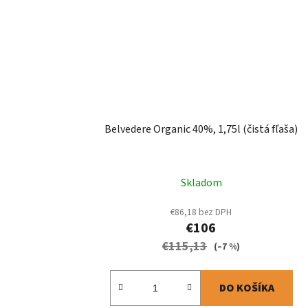
Belvedere Organic 40%, 1,75l (čistá fľaša)
Skladom
€86,18 bez DPH
€106
€115,13
(–7 %)
DO KOŠÍKA