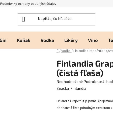
Podmienky ochrany osobných údajov
Kontakty a prevádzka
H
Gin
Koňak
Vodka
Likéry
Víno
Te
Domov
/
Vodka
/
Finlandia Grapefruit 37,5% 
Finlandia Grap
(čistá fľaša)
Priemerné
Neohodnotené
Podrobnosti hod
hodnotenie
Značka:
Finlandia
produktu
Finlandia Grapefruit je jemná s príjemn
je
obohatená čisto prírodným extraktom z g
0,0