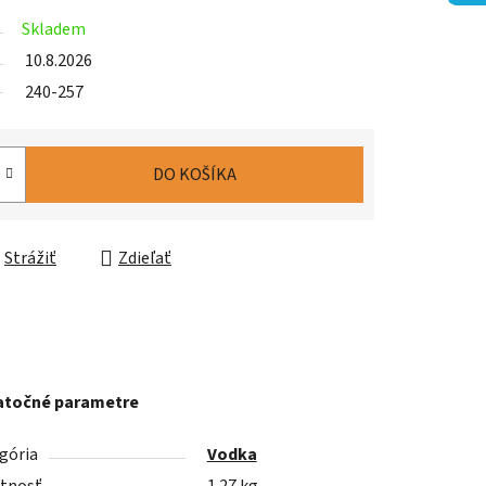
Skladem
10.8.2026
240-257
DO KOŠÍKA
Strážiť
Zdieľať
točné parametre
gória
Vodka