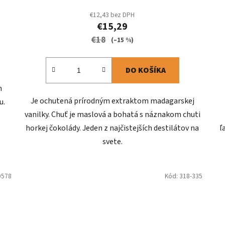
€12,43 bez DPH
€15,29
€18
(–15 %)
DO KOŠÍKA
m
Je ochutená prírodným extraktom madagarskej
u.
vanilky. Chuť je maslová a bohatá s náznakom chuti
horkej čokolády. Jeden z najčistejších destilátov na
ľ
svete.
0578
Kód:
318-335