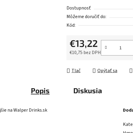
z
Dostupnosť
5
Môžeme doručiť do:
hviezdičiek.
Kód:
€13,22
€10,75 bez DPH
Jednotková cena:
Tlač
Opýtať sa
Popis
Diskusia
jšie na Walper Drinks.sk
Doda
Kate