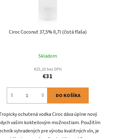
Ciroc Coconut 37,5% 0,7l (čistá fľaša)
Skladom
€25,20 bez DPH
€31
DO KOŠÍKA
Tropicky ochutená vodka Ciroc dáva úplne nový
dych vašim kokteilovým možnostiam. Použitím
echník vyhradených pre výrobu kvalitných vín, je