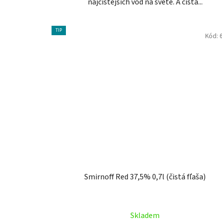
najčistejších vôd na svete. A čistá...
TIP
Kód:
Smirnoff Red 37,5% 0,7l (čistá fľaša)
Skladem