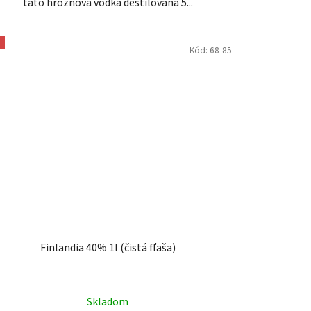
táto hroznová vodka destilovaná 5...
Kód:
68-85
Finlandia 40% 1l (čistá fľaša)
Skladom