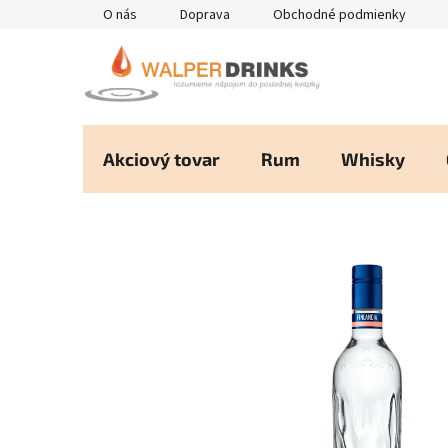
Prejsť
O nás
Doprava
Obchodné podmienky
na
obsah
Akciový tovar
Rum
Whisky