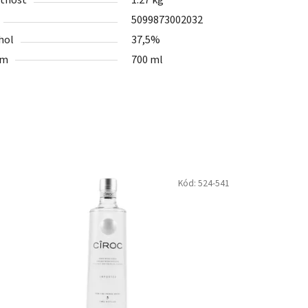
tnosť
1.27 kg
5099873002032
hol
37,5%
em
700 ml
Kód:
524-541