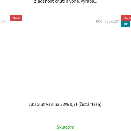
zladenosť chuti a vône. Vyrába...
AKCIA
AKCIA
6647
Kód:
903-920
TIP
Absolut Vanilia 38% 0,7l (čistá fľaša)
Skladom