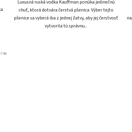
Luxusná ruská vodka Kauffman ponúka jedinečnú
ka
chuť, ktorá dotvára čerstvá pšenica. Výber tejto
pšenice sa vyberá iba z jednej žatvy, aby jej čerstvosť
na
vytvorila tú správnu...
9746