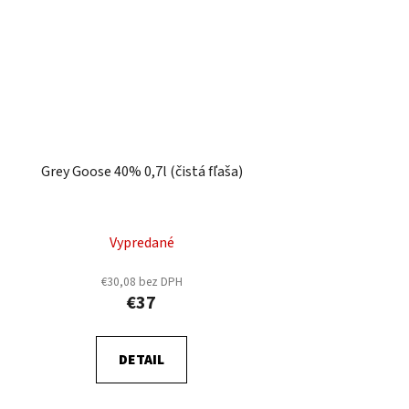
Grey Goose 40% 0,7l (čistá fľaša)
Vypredané
€30,08 bez DPH
€37
DETAIL