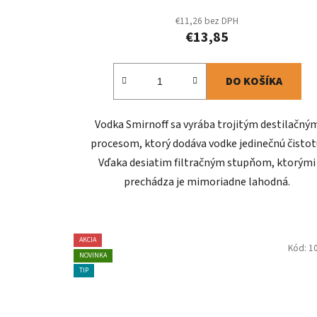
€11,26 bez DPH
€13,85
DO KOŠÍKA
Vodka Smirnoff sa vyrába trojitým destilačný
procesom, ktorý dodáva vodke jedinečnú čistot
Vďaka desiatim filtračným stupňom, ktorými
prechádza je mimoriadne lahodná.
AKCIA
Kód:
1
NOVINKA
TIP