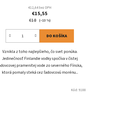
€12,64 bez DPH
€15,55
€18
(–13 %)
DO KOŠÍKA
Vznikla z toho najlepšieho, čo svet ponúka.
Jedinečnosť Finlandie vodky spočíva v čistej
adovcovej pramenitej vode zo severného Fínska,
ktorá pomaly steká cez ľadovcovú morénu...
Kód:
9188