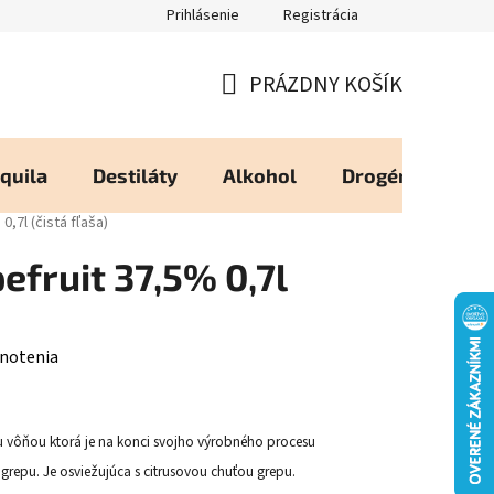
Prihlásenie
Registrácia
eureka - Overené Zákazníkmi
Zásady používania Cookies
Moj
PRÁZDNY KOŠÍK
NÁKUPNÝ
KOŠÍK
quila
Destiláty
Alkohol
Drogéria
Os
0,7l (čistá fľaša)
efruit 37,5% 0,7l
notenia
ou vôňou ktorá je na konci svojho výrobného procesu
repu. Je osviežujúca s citrusovou chuťou grepu.