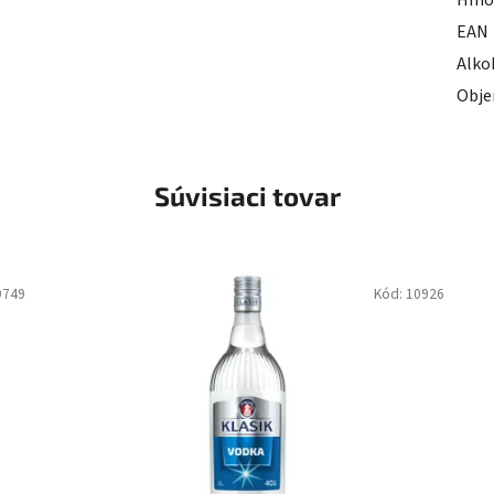
Hmo
EAN
Alko
Obj
Súvisiaci tovar
9749
Kód:
10926