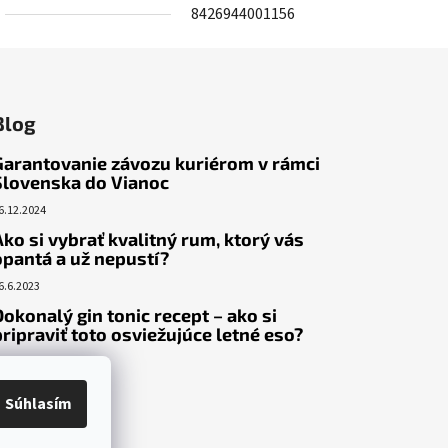
8426944001156
Blog
Garantovanie závozu kuriérom v rámci
Slovenska do Vianoc
6.12.2024
Ako si vybrať kvalitný rum, ktorý vás
opantá a už nepustí?
6.6.2023
Dokonalý gin tonic recept – ako si
pripraviť toto osviežujúce letné eso?
9.5.2023
Súhlasím