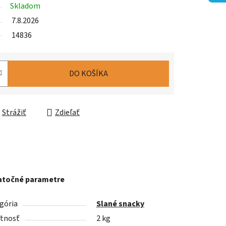
Skladom
7.8.2026
14836
DO KOŠÍKA
Strážiť
Zdieľať
točné parametre
gória
Slané snacky
tnosť
2 kg