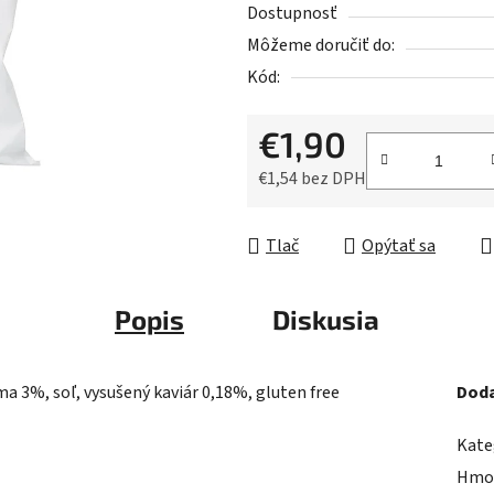
5
Dostupnosť
hviezdičiek.
Môžeme doručiť do:
Kód:
€1,90
€1,54 bez DPH
Jednotková cena:
Tlač
Opýtať sa
Popis
Diskusia
ma 3%, soľ, vysušený kaviár 0,18%, gluten free
Doda
Kate
Hmo