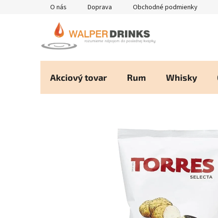
Prejsť
O nás
Doprava
Obchodné podmienky
na
obsah
Akciový tovar
Rum
Whisky