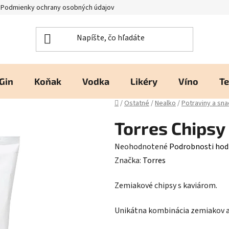
Podmienky ochrany osobných údajov
Kontakty a prevádzka
H
Gin
Koňak
Vodka
Likéry
Víno
Te
Domov
/
Ostatné
/
Nealko
/
Potraviny a sn
Torres Chipsy
Priemerné
Neohodnotené
Podrobnosti hod
hodnotenie
Značka:
Torres
produktu
Zemiakové chipsy s kaviárom.
je
0,0
Unikátna kombinácia zemiakov a
z