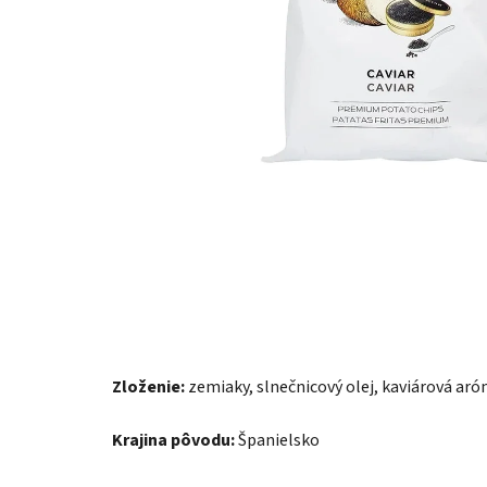
Zloženie:
zemiaky, slnečnicový olej, kaviárová aró
Krajina pôvodu:
Španielsko