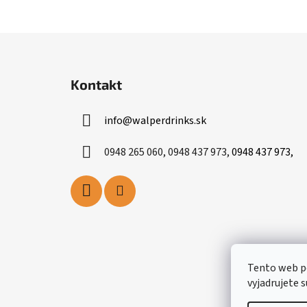
Z
á
Kontakt
p
ä
info
@
walperdrinks.sk
t
i
0948 265 060, 0948 437 973,
0948 437 973,
e
Tento web p
vyjadrujete s