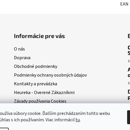
EAN
Informácie pre vás
O nás
Doprava
1
Obchodné podmienky
Podmienky ochrany osobných údajov
Kontakty a prevádzka
1
Heureka - Overené Zákazníkmi
Zásady používania Cookies
1
Moja objednávka
oužíva súbory cookie. Ďalším prechádzaním tohto webu
POUČENIE O ODSTÚPENI OD ZMLUVY
úhlas s ich používaním. Viac informácií
tu
.