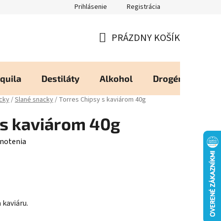
Prihlásenie
Registrácia
eureka - Overené Zákazníkmi
Zásady používania Cookies
Moj
PRÁZDNY KOŠÍK
NÁKUPNÝ
KOŠÍK
quila
Destiláty
Alkohol
Drogéria
Os
acky
/
Slané snacky
/
Torres Chipsy s kaviárom 40g
 s kaviárom 40g
notenia
 kaviáru.