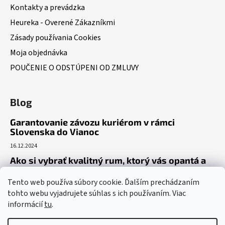
Kontakty a prevádzka
Heureka - Overené Zákazníkmi
Zásady používania Cookies
Moja objednávka
POUČENIE O ODSTÚPENI OD ZMLUVY
Blog
Garantovanie závozu kuriérom v rámci
Slovenska do Vianoc
16.12.2024
Ako si vybrať kvalitný rum, ktorý vás opantá a
už nepustí?
Tento web používa súbory cookie. Ďalším prechádzaním
16.6.2023
tohto webu vyjadrujete súhlas s ich používaním. Viac
Dokonalý gin tonic recept – ako si pripraviť toto
informácií
tu
.
osviežujúce letné eso?
19.5.2023