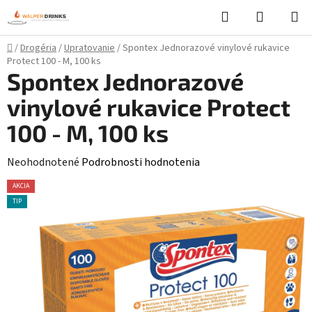
Prejsť
Hľadať
NÁKUP
na
KOŠÍK
obsah
Domov
/
Drogéria
/
Upratovanie
/
Spontex Jednorazové vinylové rukavice
Protect 100 - M, 100 ks
Spontex Jednorazové
vinylové rukavice Protect
100 - M, 100 ks
Priemerné
Neohodnotené
Podrobnosti hodnotenia
hodnotenie
AKCIA
produktu
TIP
je
0,0
z
5
hviezdičiek.