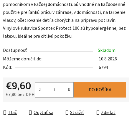
pomocníkom v každej domácnosti. Sú vhodné na každodenné
použitie pre ľahkú prácu v záhrade, v domácnosti, na farbenie
vlasov, ošetrovanie detí a chorých a na prípravu potravín.
Vinylové rukavice Spontex Protect 100 sú hypoalergénne, bez
latexu, ideálne pre citlivú pokožku.
Dostupnosť
Skladom
Môžeme doručiť do:
10.8.2026
Kód:
6794
€9,60
DO KOŠÍKA
€7,80 bez DPH
Jednotková cena:
Tlač
Opýtať sa
Strážiť
Zdieľať