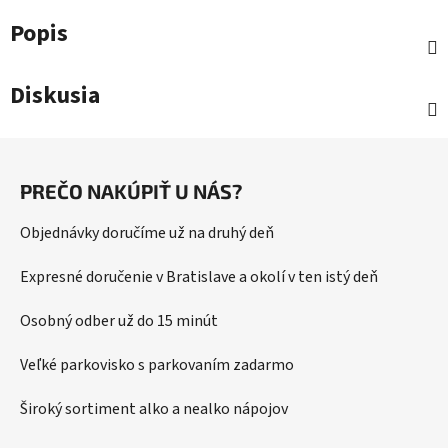
Popis
Diskusia
Z
á
PREČO NAKÚPIŤ U NÁS?
p
ä
Objednávky doručíme už na druhý deň
t
i
Expresné doručenie v Bratislave a okolí v ten istý deň
e
Osobný odber už do 15 minút
Veľké parkovisko s parkovaním zadarmo
Široký sortiment alko a nealko nápojov