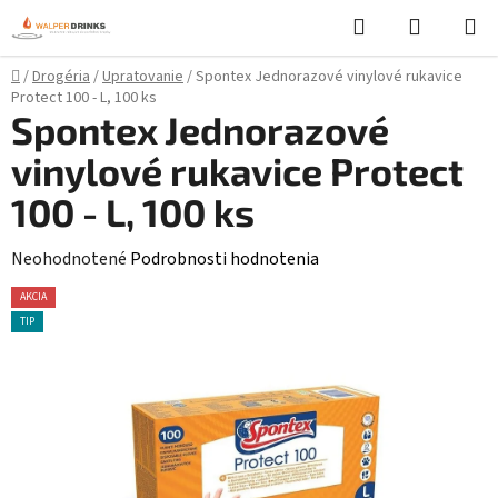
Prejsť
Hľadať
NÁKUP
na
KOŠÍK
obsah
Domov
/
Drogéria
/
Upratovanie
/
Spontex Jednorazové vinylové rukavice
Protect 100 - L, 100 ks
Spontex Jednorazové
vinylové rukavice Protect
100 - L, 100 ks
Priemerné
Neohodnotené
Podrobnosti hodnotenia
hodnotenie
AKCIA
produktu
TIP
je
0,0
z
5
hviezdičiek.