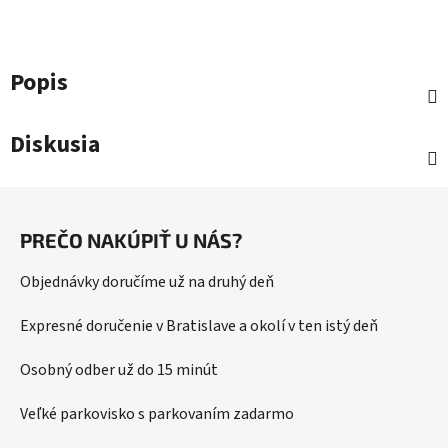
Popis
Diskusia
Z
á
PREČO NAKÚPIŤ U NÁS?
p
ä
Objednávky doručíme už na druhý deň
t
i
Expresné doručenie v Bratislave a okolí v ten istý deň
e
Osobný odber už do 15 minút
Veľké parkovisko s parkovaním zadarmo