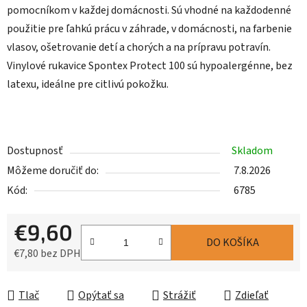
pomocníkom v každej domácnosti. Sú vhodné na každodenné
použitie pre ľahkú prácu v záhrade, v domácnosti, na farbenie
vlasov, ošetrovanie detí a chorých a na prípravu potravín.
Vinylové rukavice Spontex Protect 100 sú hypoalergénne, bez
latexu, ideálne pre citlivú pokožku.
Dostupnosť
Skladom
Môžeme doručiť do:
7.8.2026
Kód:
6785
€9,60
DO KOŠÍKA
€7,80 bez DPH
Jednotková cena:
Tlač
Opýtať sa
Strážiť
Zdieľať