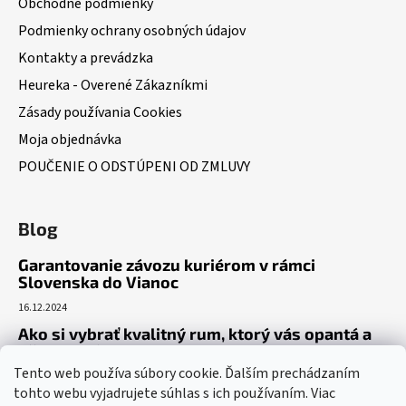
Obchodné podmienky
Podmienky ochrany osobných údajov
Kontakty a prevádzka
Heureka - Overené Zákazníkmi
Zásady používania Cookies
Moja objednávka
POUČENIE O ODSTÚPENI OD ZMLUVY
Blog
Garantovanie závozu kuriérom v rámci
Slovenska do Vianoc
16.12.2024
Ako si vybrať kvalitný rum, ktorý vás opantá a
už nepustí?
Tento web používa súbory cookie. Ďalším prechádzaním
16.6.2023
tohto webu vyjadrujete súhlas s ich používaním. Viac
Dokonalý gin tonic recept – ako si pripraviť toto