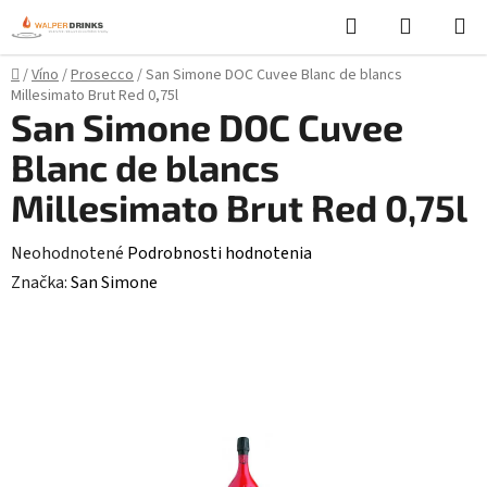
Prejsť
Hľadať
NÁKUP
na
KOŠÍK
obsah
Domov
/
Víno
/
Prosecco
/
San Simone DOC Cuvee Blanc de blancs
Millesimato Brut Red 0,75l
San Simone DOC Cuvee
Blanc de blancs
Millesimato Brut Red 0,75l
Priemerné
Neohodnotené
Podrobnosti hodnotenia
hodnotenie
Značka:
San Simone
produktu
je
0,0
z
5
hviezdičiek.