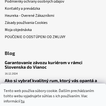
Podmienky ochrany osobných údajov
Kontakty a prevádzka
Heureka - Overené Zákazníkmi
Zásady používania Cookies
Moja objednávka
POUČENIE O ODSTÚPENI OD ZMLUVY
Blog
Garantovanie závozu kuriérom v rámci
Slovenska do Vianoc
16.12.2024
Ako si vybrať kvalitný rum, ktorý vás opantá a
už nepustí?
Tento web používa súbory cookie. Ďalším prechádzaním
16.6.2023
tohto webu vyjadrujete súhlas s ich používaním. Viac
Dokonalý gin tonic recept – ako si pripraviť toto
informácií
tu
.
osviežujúce letné eso?