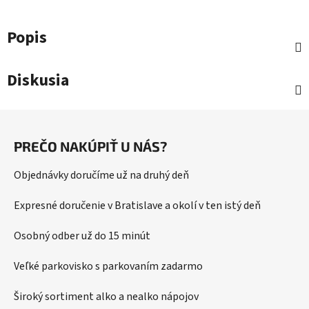
Popis
Diskusia
Z
á
PREČO NAKÚPIŤ U NÁS?
p
ä
Objednávky doručíme už na druhý deň
t
i
Expresné doručenie v Bratislave a okolí v ten istý deň
e
Osobný odber už do 15 minút
Veľké parkovisko s parkovaním zadarmo
Široký sortiment alko a nealko nápojov