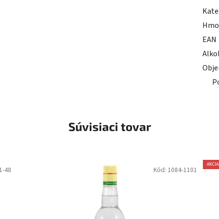
Kate
Hmo
EAN
Alko
Obj
P
Súvisiaci tovar
AKCIA
1-48
Kód:
1084-1101