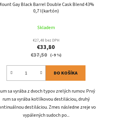
Mount Gay Black Barrel Double Cask Blend 43%
0,7 l(kartón)
Skladem
€27,48 bez DPH
€33,80
€37,50
(–9 %)
DO KOŠÍKA
um sa vyrába z dvoch typov zrelých rumov. Prvý
rum sa vyrába kotlíkovou destiláciou, druhý
ontinuálnou destiláciou. Zmes následne zreje vo
vypálených sudoch po...