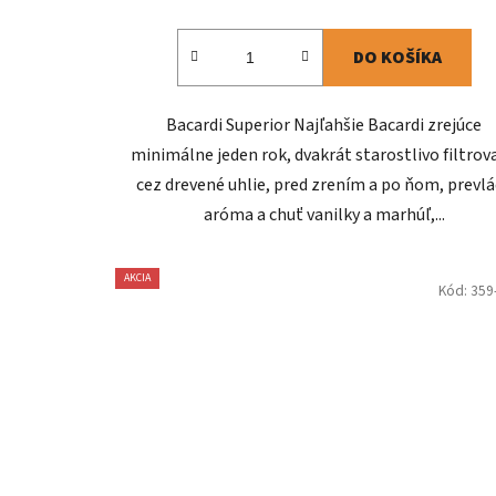
DO KOŠÍKA
Bacardi Superior Najľahšie Bacardi zrejúce
minimálne jeden rok, dvakrát starostlivo filtrov
cez drevené uhlie, pred zrením a po ňom, prevl
aróma a chuť vanilky a marhúľ,...
AKCIA
Kód:
359