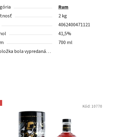
gória
Rum
tnosť
2 kg
4062400471121
hol
41,5%
em
700 ml
oložka bola vypredaná…
Kód:
10770