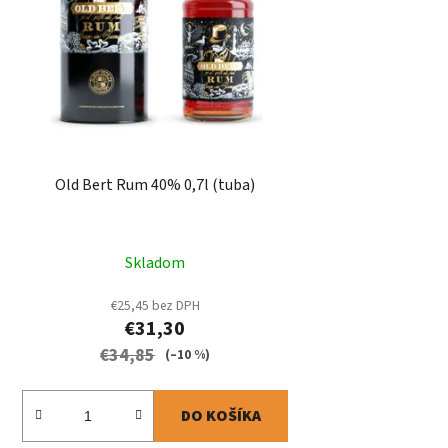
Old Bert Rum 40% 0,7l (tuba)
Skladom
€25,45 bez DPH
€31,30
€34,85
(–10 %)
DO KOŠÍKA