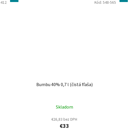
-412
Kód:
548-565
Bumbu 40% 0,7 l (čistá fľaša)
Skladom
€26,83 bez DPH
€33