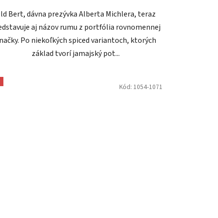
ld Bert, dávna prezývka Alberta Michlera, teraz
edstavuje aj názov rumu z portfólia rovnomennej
načky. Po niekoľkých spiced variantoch, ktorých
základ tvorí jamajský pot...
Kód:
1054-1071