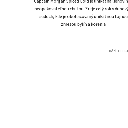
Captain Morgan Spiced Gold je unikátna liehovin
neopakovateľnou chuťou. Zreje celý rok v dubov
sudoch, kde je obohacovaný unikátnou tajnou
zmesou bylín a korenia.
Kód:
1000-