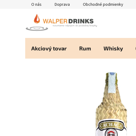
Prejsť
O nás
Doprava
Obchodné podmienky
na
obsah
Akciový tovar
Rum
Whisky