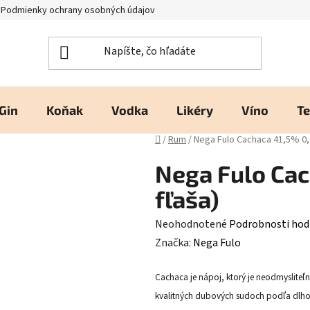
Podmienky ochrany osobných údajov
Kontakty a prevádzka
H
Gin
Koňak
Vodka
Likéry
Víno
Te
Domov
/
Rum
/
Nega Fulo Cachaca 41,5% 0,7l
Nega Fulo Cach
fľaša)
Priemerné
Neohodnotené
Podrobnosti hod
hodnotenie
Značka:
Nega Fulo
produktu
Cachaca je nápoj, ktorý je neodmysliteľne
je
kvalitných dubových sudoch podľa dlhor
0,0