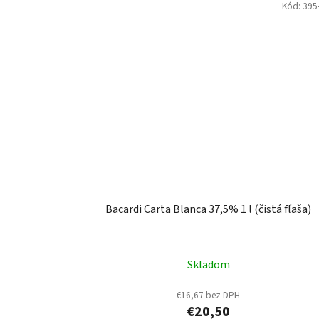
Kód:
395
Bacardi Carta Blanca 37,5% 1 l (čistá fľaša)
Skladom
€16,67 bez DPH
€20,50