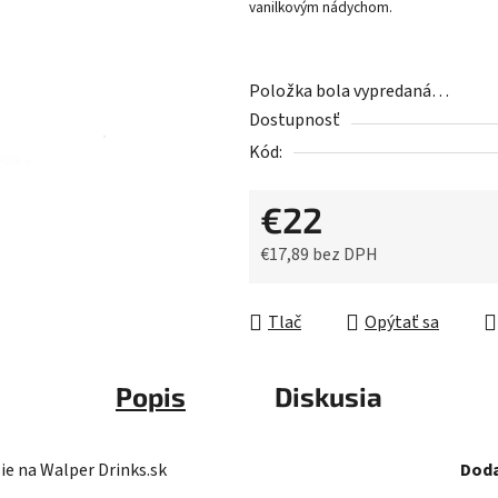
vanilkovým nádychom.
z
5
hviezdičiek.
Položka bola vypredaná…
Dostupnosť
Kód:
€22
€17,89 bez DPH
Jednotková cena:
Tlač
Opýtať sa
Popis
Diskusia
ie na Walper Drinks.sk
Doda