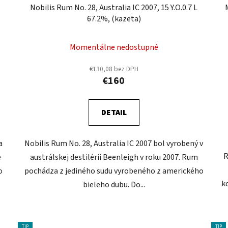
Nobilis Rum No. 28, Australia IC 2007, 15 Y.O.0.7 L
67.2%, (kazeta)
Momentálne nedostupné
€130,08 bez DPH
€160
DETAIL
a
Nobilis Rum No. 28, Australia IC 2007 bol vyrobený v
R
e
austrálskej destilérii Beenleigh v roku 2007. Rum
o
pochádza z jediného sudu vyrobeného z amerického
k
bieleho dubu. Do...
TIP
TIP