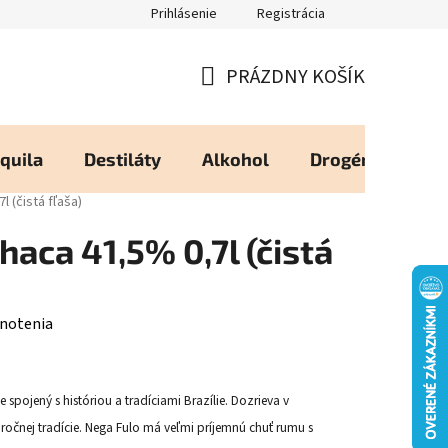
Prihlásenie
Registrácia
eureka - Overené Zákazníkmi
Zásady používania Cookies
Moj
PRÁZDNY KOŠÍK
NÁKUPNÝ
KOŠÍK
quila
Destiláty
Alkohol
Drogéria
Os
 (čistá fľaša)
aca 41,5% 0,7l (čistá
notenia
 spojený s históriou a tradíciami Brazílie. Dozrieva v
očnej tradície. Nega Fulo má veľmi príjemnú chuť rumu s