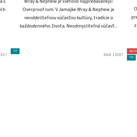
a s
Wray & Nephew je svetovo najpredávanejší
O
ých
Overproof rum. V Jamajke Wray & Nephew je
pr
neoddeliteľnou súčasťou kultúry, tradície a
z
každodenného života. Neodmysliteľná súčasť...
TIP
AKCIA
1017
Kód:
12587
TIP