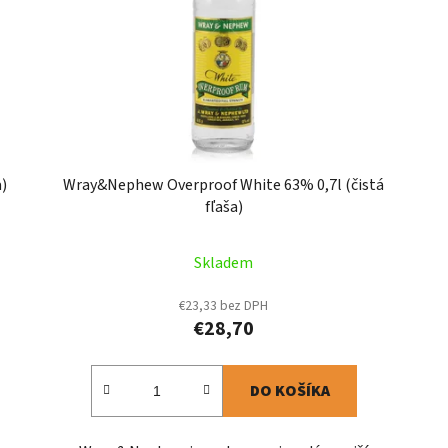
)
Wray&Nephew Overproof White 63% 0,7l (čistá
fľaša)
Skladem
€23,33 bez DPH
€28,70
DO KOŠÍKA