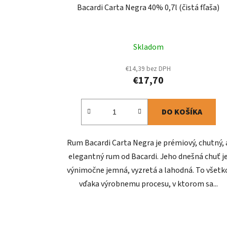
Bacardi Carta Negra 40% 0,7l (čistá fľaša)
Skladom
€14,39 bez DPH
€17,70
DO KOŠÍKA
Rum Bacardi Carta Negra je prémiový, chutný, 
elegantný rum od Bacardi. Jeho dnešná chuť j
výnimočne jemná, vyzretá a lahodná. To všetk
vďaka výrobnemu procesu, v ktorom sa...