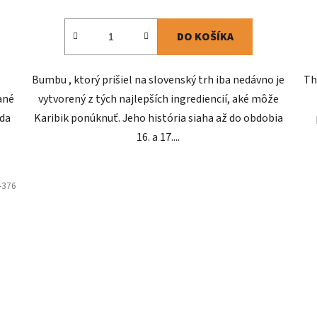
DO KOŠÍKA
Bumbu , ktorý prišiel na slovenský trh iba nedávno je
Th
ané
vytvorený z tých najlepších ingrediencií, aké môže
áda
Karibik ponúknuť. Jeho história siaha až do obdobia
16. a 17....
-376