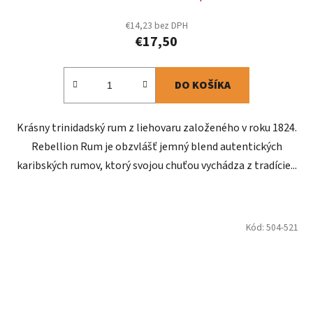
€14,23 bez DPH
€17,50
DO KOŠÍKA
Krásny trinidadský rum z liehovaru založeného v roku 1824.
Rebellion Rum je obzvlášť jemný blend autentických
karibských rumov, ktorý svojou chuťou vychádza z tradície...
Kód:
504-521