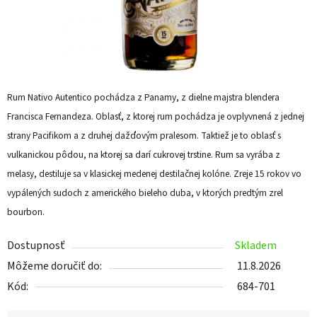
Rum Nativo Autentico pochádza z Panamy, z dielne majstra blendera
Francisca Fernandeza. Oblasť, z ktorej rum pochádza je ovplyvnená z jednej
strany Pacifikom a z druhej dažďovým pralesom. Taktiež je to oblasť s
vulkanickou pôdou, na ktorej sa darí cukrovej trstine. Rum sa vyrába z
melasy, destiluje sa v klasickej medenej destilačnej kolóne. Zreje 15 rokov vo
vypálených sudoch z amerického bieleho duba, v ktorých predtým zrel
bourbon.
Dostupnosť
Skladem
Môžeme doručiť do:
11.8.2026
Kód:
684-701