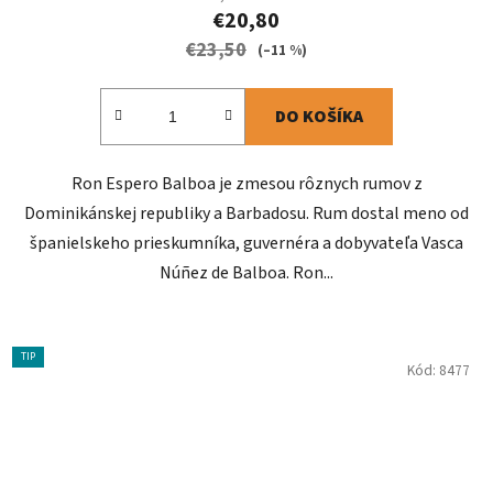
€20,80
€23,50
(–11 %)
DO KOŠÍKA
Ron Espero Balboa je zmesou rôznych rumov z
Dominikánskej republiky a Barbadosu. Rum dostal meno od
španielskeho prieskumníka, guvernéra a dobyvateľa Vasca
Núñez de Balboa. Ron...
TIP
Kód:
8477