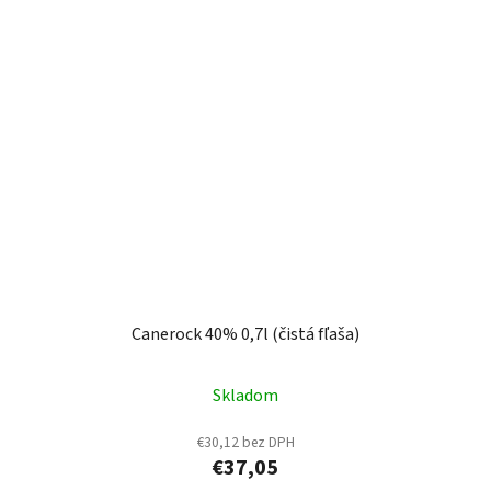
Canerock 40% 0,7l (čistá fľaša)
Skladom
€30,12 bez DPH
€37,05