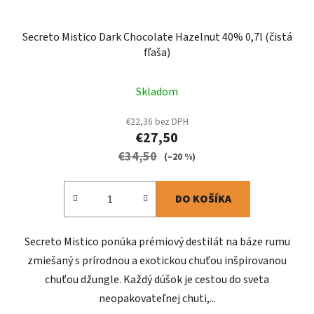
Secreto Mistico Dark Chocolate Hazelnut 40% 0,7l (čistá
fľaša)
Skladom
€22,36 bez DPH
€27,50
€34,50
(–20 %)
DO KOŠÍKA
Secreto Mistico ponúka prémiový destilát na báze rumu
zmiešaný s prírodnou a exotickou chuťou inšpirovanou
chuťou džungle. Každý dúšok je cestou do sveta
neopakovateľnej chuti,...