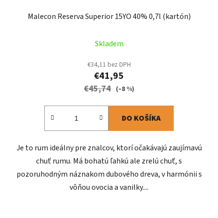
Malecon Reserva Superior 15YO 40% 0,7l (kartón)
Skladem
€34,11 bez DPH
€41,95
€45,74
(–8 %)
DO KOŠÍKA
Je to rum ideálny pre znalcov, ktorí očakávajú zaujímavú
chuť rumu. Má bohatú ľahkú ale zrelú chuť, s
pozoruhodným náznakom dubového dreva, v harmónii s
vôňou ovocia a vanilky....