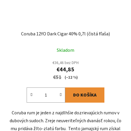
Coruba 12YO Dark Cigar 40% 0,7l (čistá fľaša)
Skladom
€36,46 bez DPH
€44,85
€51
(–12 %)
DO KOŠÍKA
Coruba rum je jeden z najdlhšie dozrievajúcich rumov v
dubových sudoch. Zreje neuveriteľných dvanásť rokov, čo
mu pridáva žlto-zlatú farbu. Tento jamajský rum získal