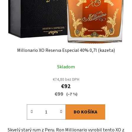
Millonario XO Reserva Especial 40% 0,7l (kazeta)
Skladom
€74,80 bez DPH
€92
€99
(–7 %)
DO KOŠÍKA
Skvelý starý rum z Peru. Ron Millionario vyrobil tento XO z