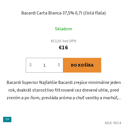
Bacardi Carta Blanca 37,5% 0,7l (čistá fľaša)
Skladom
€13,01 bez DPH
€16
DO KOŠÍKA
Bacardi Superior Najľahšie Bacardi zrejúce minimálne jeden
rok, dvakrát starostlivo filtrované cez drevené uhlie, pred
zrením a po ňom, prevláda aróma a chuť vanilky a marhúľ,...
TIP
Kód:
9014