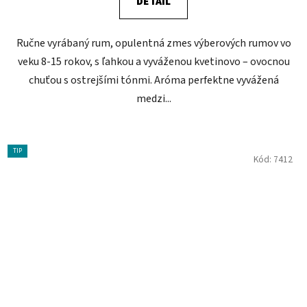
DETAIL
Ručne vyrábaný rum, opulentná zmes výberových rumov vo
veku 8-15 rokov, s ľahkou a vyváženou kvetinovo – ovocnou
chuťou s ostrejšími tónmi. Aróma perfektne vyvážená
medzi...
TIP
Kód:
7412