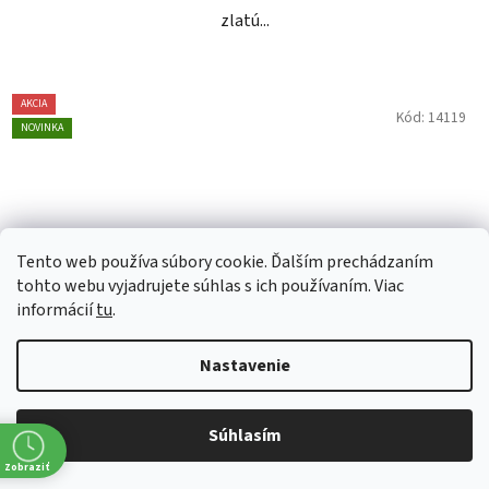
zlatú...
AKCIA
Kód:
14119
NOVINKA
Tento web používa súbory cookie. Ďalším prechádzaním
tohto webu vyjadrujete súhlas s ich používaním. Viac
informácií
tu
.
Nastavenie
Súhlasím
Dictador Game Changer Violet Bottle 40%, 0,7l (čistá
Zobraziť