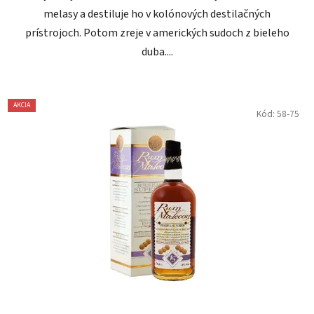
melasy a destiluje ho v kolónových destilačných
prístrojoch. Potom zreje v amerických sudoch z bieleho
duba....
AKCIA
Kód:
58-75