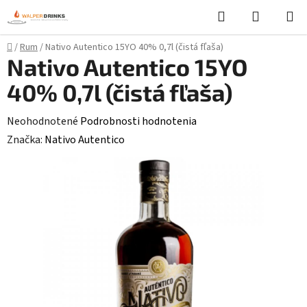
Prejsť
Hľadať
NÁKUP
na
KOŠÍK
obsah
Domov
/
Rum
/
Nativo Autentico 15YO 40% 0,7l (čistá fľaša)
Nativo Autentico 15YO
40% 0,7l (čistá fľaša)
Priemerné
Neohodnotené
Podrobnosti hodnotenia
hodnotenie
Značka:
Nativo Autentico
produktu
je
0,0
z
5
hviezdičiek.