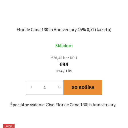
Flor de Cana 130th Anniversary 45% 0,7l (kazeta)
Skladom
€76,42 bez DPH
€94
Jednotková
€94 / 1 ks
cena:
DO KOŠÍKA
Špeciálne vydanie 20yo Flor de Cana 130th Anniversary.
AKCIA