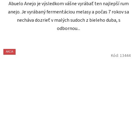
Abuelo Anejo je výsledkom vášne vyrábať ten najlepší rum
anejo. Je vyrábaný fermentáciou melasy a počas 7 rokov sa
necháva dozrieť v malých sudoch z bieleho duba, s
odbornou...
AKCIA
Kód:
13444