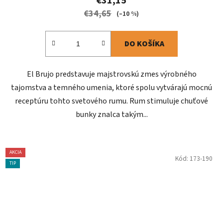
€31,15
€34,65
(–10 %)
DO KOŠÍKA
El Brujo predstavuje majstrovskú zmes výrobného
tajomstva a temného umenia, ktoré spolu vytvárajú mocnú
receptúru tohto svetového rumu. Rum stimuluje chuťové
bunky znalca takým...
AKCIA
Kód:
173-190
TIP