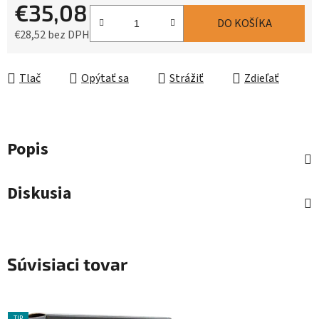
€35,08
DO KOŠÍKA
€28,52 bez DPH
Jednotková cena:
Tlač
Opýtať sa
Strážiť
Zdieľať
Popis
Diskusia
Súvisiaci tovar
TIP