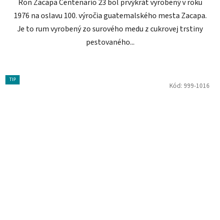
Ron Zacapa Centenario 23 bol prvýkrát vyrobený v roku
1976 na oslavu 100. výročia guatemalského mesta Zacapa.
Je to rum vyrobený zo surového medu z cukrovej trstiny
pestovaného...
TIP
Kód:
999-1016