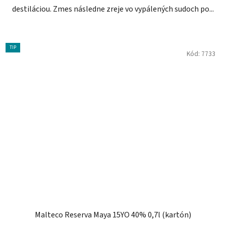
destiláciou. Zmes následne zreje vo vypálených sudoch po...
TIP
Kód:
7733
Malteco Reserva Maya 15YO 40% 0,7l (kartón)