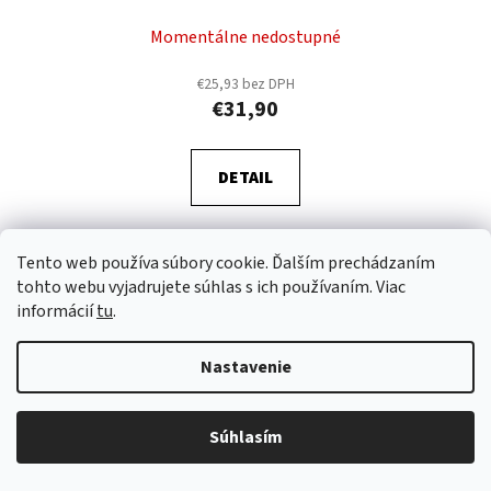
Momentálne nedostupné
€25,93 bez DPH
€31,90
DETAIL
Malteco Reserva Maya 15 ročný je ľahko nasladlý, veľmi
Tento web používa súbory cookie. Ďalším prechádzaním
jemný rum. V jeho chuti vyniká prirodzená jemne korenistá
tohto webu vyjadrujete súhlas s ich používaním. Viac
nasladlosť škorice, vanilky a tmavej čokolády. Malteco je...
informácií
tu
.
Nastavenie
AKCIA
Kód:
338-355
Súhlasím