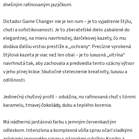
dnešným rafinovaným jazýčkom.
Dictador Game Changer nie je len rum – je to vyjadrenie štýlu,
chuti a sofistikovanosti. Je to zberateľské dielo zabalené do
elegantnej, na mieru navrhnutej, darčekovej kazety, čo mu
dodáva ďalšiu vrstvu prestíže a ,,ochrany“. Precízne vyrobená
štýlová kazeta je viac než len obal – je to luxusná ,,vitrína“
navrhnutá tak, aby zachovala a predviedla tento vzácny výtvor
v jeho plnej kráse. Skutočné stelesnenie kreativity, luxusu a
odlišnosti.
Jedinečný chuťový profil – odvážna, no rafinovaná chuť s tónmi
karamelu, tmavej
čokolády
, dubu a teplého korenia.
Má nádhernú jantárovú farbu s jemným červenkastým
odleskom. Intenzívna a komplexná vôňa sprvu očarí sladkými
arómami javorového sirupu s náznakmi cukríkov Kopiko a