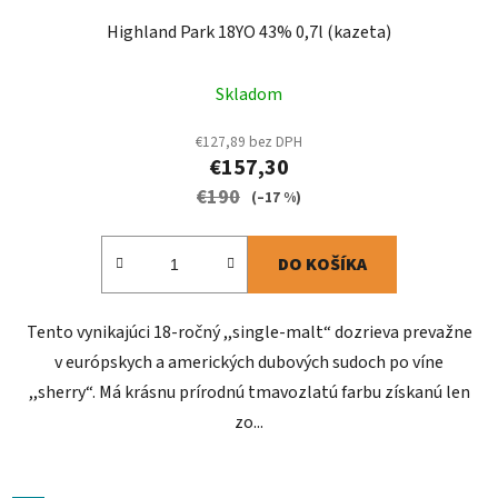
Highland Park 18YO 43% 0,7l (kazeta)
Skladom
€127,89 bez DPH
€157,30
€190
(–17 %)
DO KOŠÍKA
Tento vynikajúci 18-ročný ,,single-malt“ dozrieva prevažne
v európskych a amerických dubových sudoch po víne
,,sherry“. Má krásnu prírodnú tmavozlatú farbu získanú len
zo...