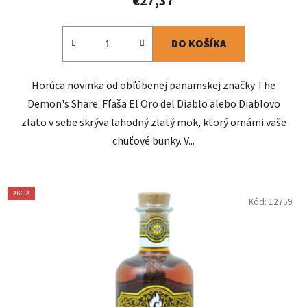
€27,37
DO KOŠÍKA
Horúca novinka od obľúbenej panamskej značky The
Demon's Share. Fľaša El Oro del Diablo alebo Diablovo
zlato v sebe skrýva lahodný zlatý mok, ktorý omámi vaše
chuťové bunky. V...
AKCIA
Kód:
12759