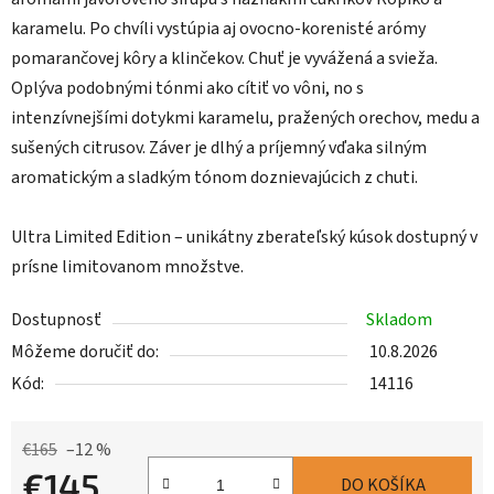
karamelu. Po chvíli vystúpia aj ovocno-korenisté arómy
pomarančovej kôry a klinčekov. Chuť je vyvážená a svieža.
Oplýva podobnými tónmi ako cítiť vo vôni, no s
intenzívnejšími dotykmi karamelu, pražených orechov, medu a
sušených citrusov. Záver je dlhý a príjemný vďaka silným
aromatickým a sladkým tónom doznievajúcich z chuti.
Ultra Limited Edition – unikátny zberateľský kúsok dostupný v
prísne limitovanom množstve.
Dostupnosť
Skladom
Môžeme doručiť do:
10.8.2026
Kód:
14116
€165
–12 %
€145
DO KOŠÍKA