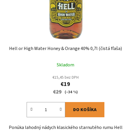
Hell or High Water Honey & Orange 40% 0,7l (čistá fľaša)
Skladom
€15,45 bez DPH
€19
€29
(–34 %)
DO KOŠÍKA
Ponúka lahodný nádych klasického starnutého rumu Hell