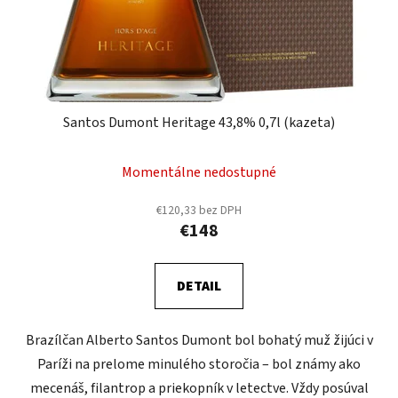
Santos Dumont Heritage 43,8% 0,7l (kazeta)
Momentálne nedostupné
€120,33 bez DPH
€148
DETAIL
Brazílčan Alberto Santos Dumont bol bohatý muž žijúci v
Paríži na prelome minulého storočia – bol známy ako
mecenáš, filantrop a priekopník v letectve. Vždy posúval