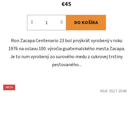
€45
DO KOŠÍKA
Ron Zacapa Centenario 23 bol prvýkrát vyrobený v roku
1976 na oslavu 100. výročia guatemalského mesta Zacapa.
Je to rum vyrobený zo surového medu z cukrovej trstiny
pestovaného...
AKCIA
Kód:
3517-3540