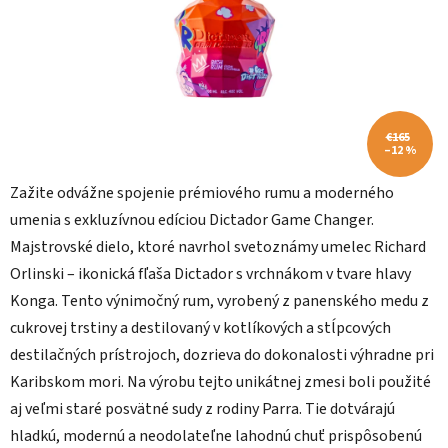
€165
–12 %
Zažite odvážne spojenie prémiového rumu a moderného
umenia s exkluzívnou edíciou Dictador Game Changer.
Majstrovské dielo, ktoré navrhol svetoznámy umelec Richard
Orlinski – ikonická fľaša Dictador s vrchnákom v tvare hlavy
Konga. Tento výnimočný rum, vyrobený z panenského medu z
cukrovej trstiny a destilovaný v kotlíkových a stĺpcových
destilačných prístrojoch, dozrieva do dokonalosti výhradne pri
Karibskom mori. Na výrobu tejto unikátnej zmesi boli použité
aj veľmi staré posvätné sudy z rodiny Parra. Tie dotvárajú
hladkú, modernú a neodolateľne lahodnú chuť prispôsobenú