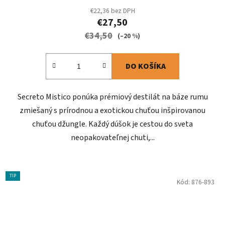
€22,36 bez DPH
€27,50
€34,50
(–20 %)
DO KOŠÍKA
Secreto Mistico ponúka prémiový destilát na báze rumu
zmiešaný s prírodnou a exotickou chuťou inšpirovanou
chuťou džungle. Každý dúšok je cestou do sveta
neopakovateľnej chuti,...
TIP
Kód:
876-893