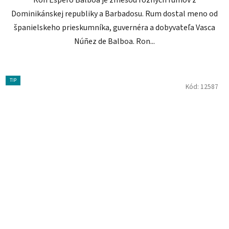
Ron Espero Balboa je zmesou rôznych rumov z
Dominikánskej republiky a Barbadosu. Rum dostal meno od
španielskeho prieskumníka, guvernéra a dobyvateľa Vasca
Núñez de Balboa. Ron...
TIP
Kód:
12587