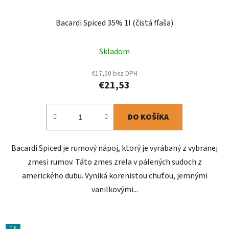
Bacardi Spiced 35% 1l (čistá fľaša)
Skladom
€17,50 bez DPH
€21,53
DO KOŠÍKA
Bacardi Spiced je rumový nápoj, ktorý je vyrábaný z vybranej
zmesi rumov. Táto zmes zrela v pálených sudoch z
amerického dubu. Vyniká korenistou chuťou, jemnými
vanilkovými...
TIP