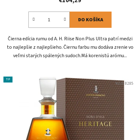
€104,29
DO KOŠÍKA
Čierna edícia rumu od A. H. Riise Non Plus Ultra patrí medzi
to najlepšie z najlepšieho. Čiernu farbu mu dodáva zrenie vo
veľmi starých spálených sudoch.Má korenistú arómu...
TIP
Kód:
8285