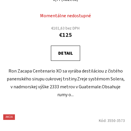
Momentálne nedostupné
€101,63 bez DPH
€125
DETAIL
Ron Zacapa Centenario XO sa vyrába destiláciou z čistého
panenského sirupu cukrovej trstiny.Zreje systémom Solera,
v nadmorskej výške 2333 metrov v Guatemale.Obsahuje
rumy o...
AKCIA
Kód:
3550-3573