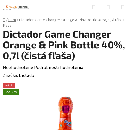
Prejsť
Hľadať
NÁKUP
na
KOŠÍK
obsah
Domov
/
Rum
/
Dictador Game Changer Orange & Pink Bottle 40%, 0,7l (čistá
fľaša)
Dictador Game Changer
Orange & Pink Bottle 40%,
0,7l (čistá fľaša)
Priemerné
Neohodnotené
Podrobnosti hodnotenia
hodnotenie
Značka:
Dictador
produktu
AKCIA
je
NOVINKA
0,0
z
5
hviezdičiek.