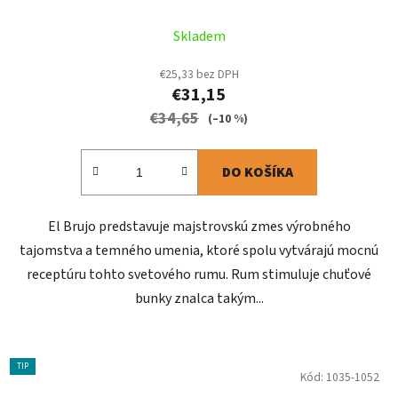
Skladem
€25,33 bez DPH
€31,15
€34,65
(–10 %)
DO KOŠÍKA
El Brujo predstavuje majstrovskú zmes výrobného
tajomstva a temného umenia, ktoré spolu vytvárajú mocnú
receptúru tohto svetového rumu. Rum stimuluje chuťové
bunky znalca takým...
TIP
Kód:
1035-1052