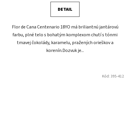
DETAIL
Flor de Cana Centenario 18YO má briliantnú jantárovú
farbu, plné telo s bohatým komplexom chutí s tónmi
tmavej čokolády, karamelu, pražených orieškov a
korenín.Dozvuk je...
Kód:
395-412