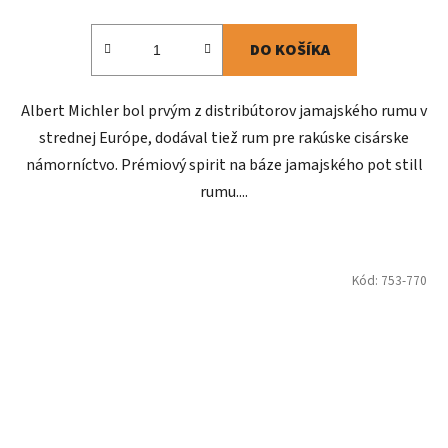
DO KOŠÍKA
Albert Michler bol prvým z distribútorov jamajského rumu v
strednej Európe, dodával tiež rum pre rakúske cisárske
námorníctvo. Prémiový spirit na báze jamajského pot still
rumu....
Kód:
753-770