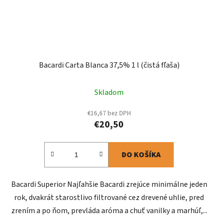
Bacardi Carta Blanca 37,5% 1 l (čistá fľaša)
Skladom
€16,67 bez DPH
€20,50
DO KOŠÍKA
Bacardi Superior Najľahšie Bacardi zrejúce minimálne jeden
rok, dvakrát starostlivo filtrované cez drevené uhlie, pred
zrením a po ňom, prevláda aróma a chuť vanilky a marhúľ,...