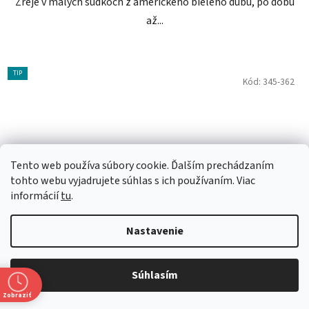
Zreje v malých súdkoch z amerického bieleho dubu, po dobu
až...
TIP
Kód:
345-362
Tento web používa súbory cookie. Ďalším prechádzaním
tohto webu vyjadrujete súhlas s ich používaním. Viac
informácií
tu
.
Nastavenie
Súhlasím
Zobraziť
Don Papa 40% 0,7l (čistá fľaša)