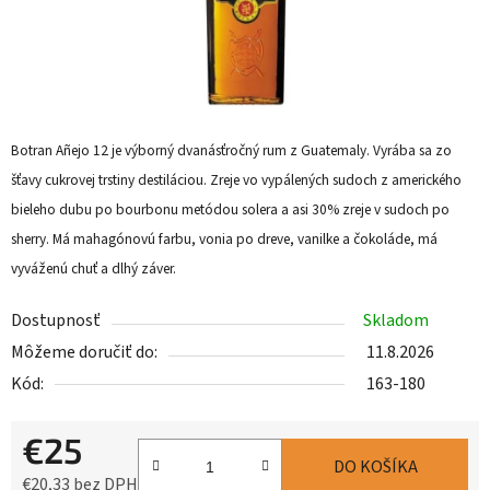
Botran Añejo 12 je výborný dvanásťročný rum z Guatemaly. Vyrába sa zo
šťavy cukrovej trstiny destiláciou. Zreje vo vypálených sudoch z amerického
bieleho dubu po bourbonu metódou solera a asi 30% zreje v sudoch po
sherry. Má mahagónovú farbu, vonia po dreve, vanilke a čokoláde, má
vyváženú chuť a dlhý záver.
Dostupnosť
Skladom
Môžeme doručiť do:
11.8.2026
Kód:
163-180
€25
DO KOŠÍKA
€20,33 bez DPH