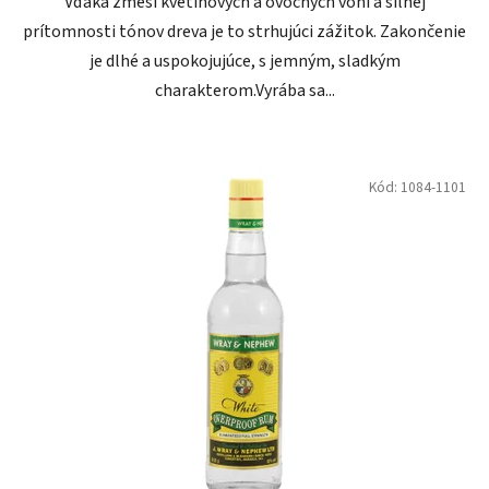
Vďaka zmesi kvetinových a ovocných vôni a silnej
prítomnosti tónov dreva je to strhujúci zážitok. Zakončenie
je dlhé a uspokojujúce, s jemným, sladkým
charakterom.Vyrába sa...
Kód:
1084-1101