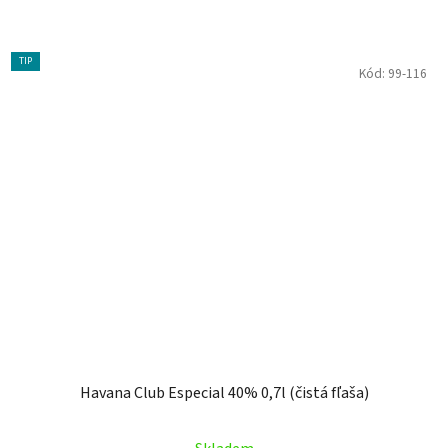
TIP
Kód:
99-116
Havana Club Especial 40% 0,7l (čistá fľaša)