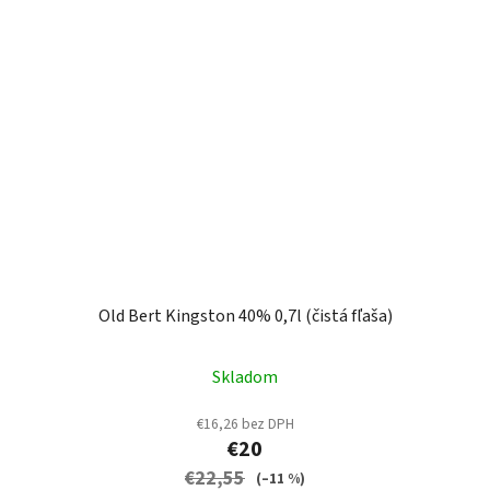
Old Bert Kingston 40% 0,7l (čistá fľaša)
Skladom
€16,26 bez DPH
€20
€22,55
(–11 %)