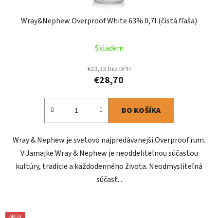
Wray&Nephew Overproof White 63% 0,7l (čistá fľaša)
Skladem
€23,33 bez DPH
€28,70
DO KOŠÍKA
Wray & Nephew je svetovo najpredávanejší Overproof rum.
V Jamajke Wray & Nephew je neoddeliteľnou súčasťou
kultúry, tradície a každodenného života. Neodmysliteľná
súčasť...
AKCIA