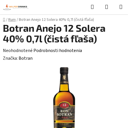
Prejsť
Hľadať
NÁKUP
na
KOŠÍK
obsah
Domov
/
Rum
/
Botran Anejo 12 Solera 40% 0,7l (čistá fľaša)
Botran Anejo 12 Solera
40% 0,7l (čistá fľaša)
Priemerné
Neohodnotené
Podrobnosti hodnotenia
hodnotenie
Značka:
Botran
produktu
je
0,0
z
5
hviezdičiek.