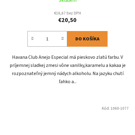
Skladem
€16,67 bez DPH
€20,50
DO KOŠÍKA
Havana Club Anejo Especial má pieskovo zlatú farbu. V
príjemnej sladkej zmesi vône vanilky,karamelu a kakaa je
rozpoznateľný jemný nádych alkoholu. Na jazyku chutí
ľahko a...
Kód:
1060-1077