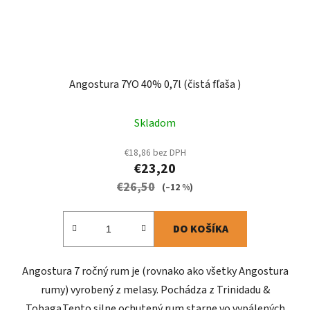
Angostura 7YO 40% 0,7l (čistá fľaša )
Skladom
€18,86 bez DPH
€23,20
€26,50
(–12 %)
DO KOŠÍKA
Angostura 7 ročný rum je (rovnako ako všetky Angostura
rumy) vyrobený z melasy. Pochádza z Trinidadu &
Tobaga.Tento silne ochutený rum starne vo vypálených