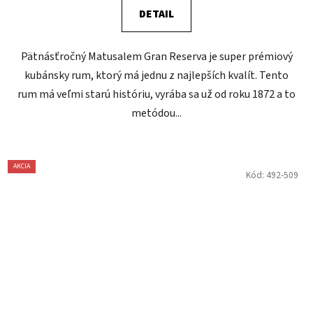
DETAIL
Pätnásťročný Matusalem Gran Reserva je super prémiový
kubánsky rum, ktorý má jednu z najlepších kvalít. Tento
rum má veľmi starú históriu, vyrába sa už od roku 1872 a to
metódou...
AKCIA
Kód:
492-509