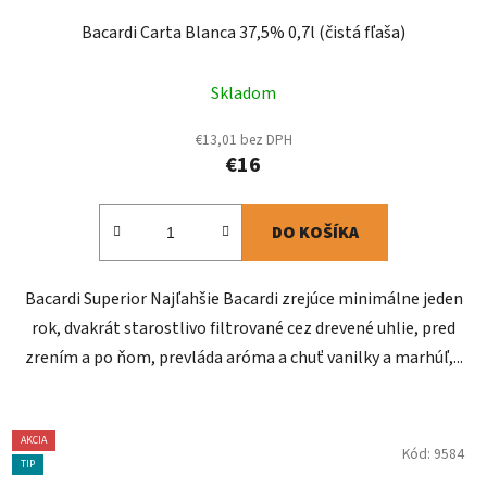
Bacardi Carta Blanca 37,5% 0,7l (čistá fľaša)
Skladom
€13,01 bez DPH
€16
DO KOŠÍKA
Bacardi Superior Najľahšie Bacardi zrejúce minimálne jeden
rok, dvakrát starostlivo filtrované cez drevené uhlie, pred
zrením a po ňom, prevláda aróma a chuť vanilky a marhúľ,...
AKCIA
Kód:
9584
TIP