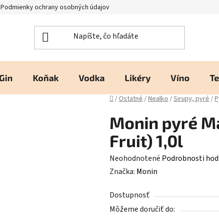
Podmienky ochrany osobných údajov
Kontakty a prevádzka
H
Gin
Koňak
Vodka
Likéry
Víno
Te
Domov
/
Ostatné
/
Nealko
/
Sirupy, pyré
/
P
Monin pyré Ma
Fruit) 1,0l
Priemerné
Neohodnotené
Podrobnosti hod
hodnotenie
Značka:
Monin
produktu
Dostupnosť
je
Môžeme doručiť do:
0,0