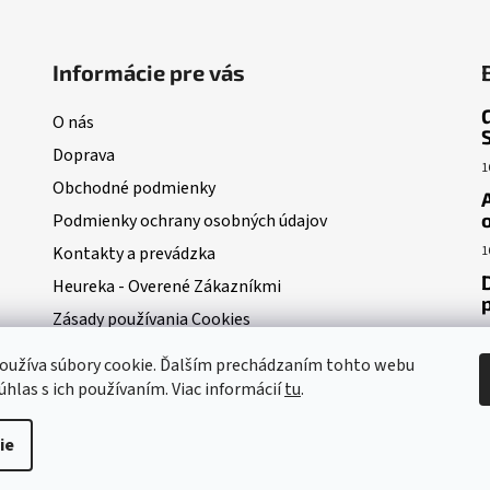
Informácie pre vás
O nás
Doprava
1
Obchodné podmienky
Podmienky ochrany osobných údajov
Kontakty a prevádzka
1
Heureka - Overené Zákazníkmi
Zásady používania Cookies
1
Moja objednávka
oužíva súbory cookie. Ďalším prechádzaním tohto webu
POUČENIE O ODSTÚPENI OD ZMLUVY
úhlas s ich používaním. Viac informácií
tu
.
ie
dené.