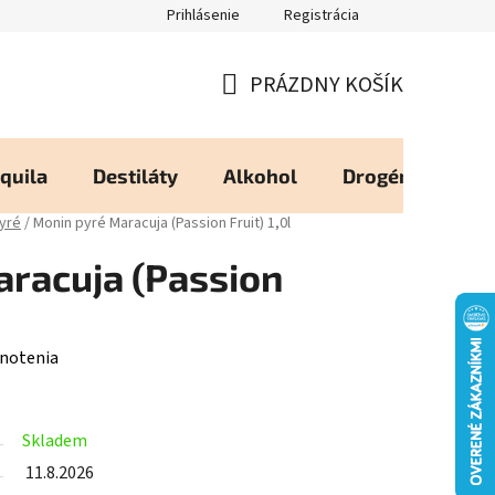
Prihlásenie
Registrácia
eureka - Overené Zákazníkmi
Zásady používania Cookies
Moj
PRÁZDNY KOŠÍK
NÁKUPNÝ
KOŠÍK
quila
Destiláty
Alkohol
Drogéria
Os
yré
/
Monin pyré Maracuja (Passion Fruit) 1,0l
racuja (Passion
notenia
Skladem
11.8.2026