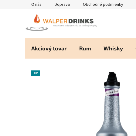
Prejsť
O nás
Doprava
Obchodné podmienky
na
obsah
Akciový tovar
Rum
Whisky
TIP