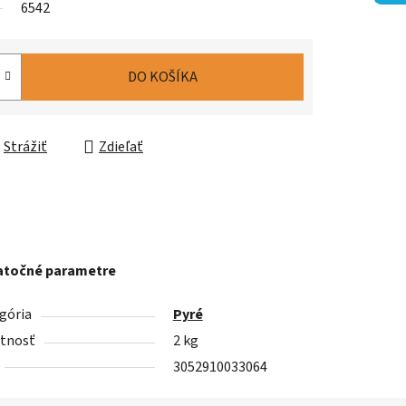
6542
DO KOŠÍKA
Strážiť
Zdieľať
točné parametre
gória
Pyré
tnosť
2 kg
3052910033064