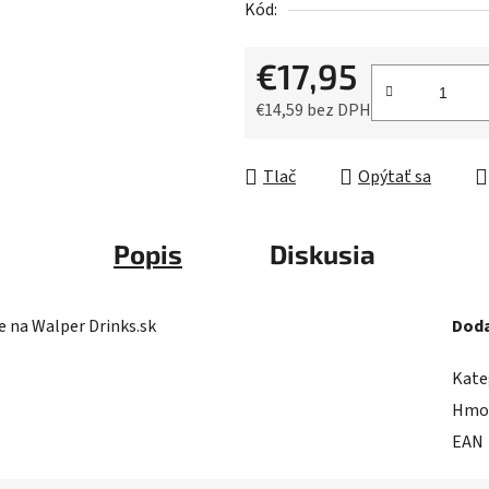
Kód:
z
5
€17,95
hviezdičiek.
€14,59 bez DPH
Jednotková cena:
Tlač
Opýtať sa
Popis
Diskusia
e na Walper Drinks.sk
Doda
Kate
Hmo
EAN