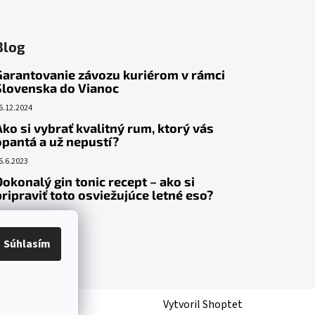
Blog
Garantovanie závozu kuriérom v rámci
Slovenska do Vianoc
6.12.2024
Ako si vybrať kvalitný rum, ktorý vás
opantá a už nepustí?
6.6.2023
Dokonalý gin tonic recept – ako si
pripraviť toto osviežujúce letné eso?
9.5.2023
Súhlasím
Vytvoril Shoptet