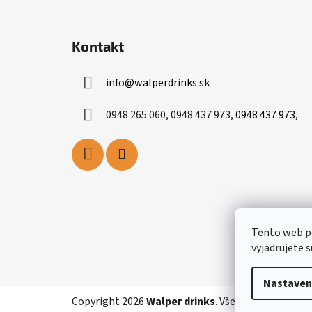
Z
á
Kontakt
p
ä
info
@
walperdrinks.sk
t
i
0948 265 060, 0948 437 973,
0948 437 973,
e
Tento web p
vyjadrujete s
Nastaven
Copyright 2026
Walper drinks
. Všetky práva vyhra