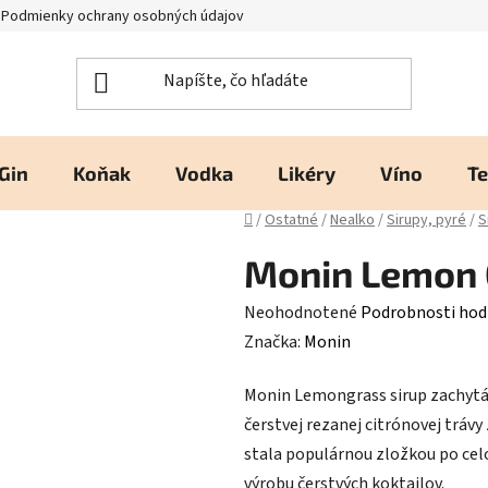
Podmienky ochrany osobných údajov
Kontakty a prevádzka
H
Gin
Koňak
Vodka
Likéry
Víno
Te
Domov
/
Ostatné
/
Nealko
/
Sirupy, pyré
/
S
Monin Lemon G
Priemerné
Neohodnotené
Podrobnosti hod
hodnotenie
Značka:
Monin
produktu
Monin Lemongrass sirup zachytá
je
čerstvej rezanej citrónovej trávy
0,0
stala populárnou zložkou po cel
z
výrobu čerstvých koktailov.