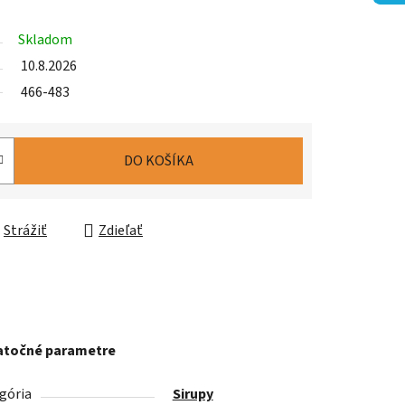
Skladom
10.8.2026
466-483
DO KOŠÍKA
Strážiť
Zdieľať
točné parametre
gória
Sirupy