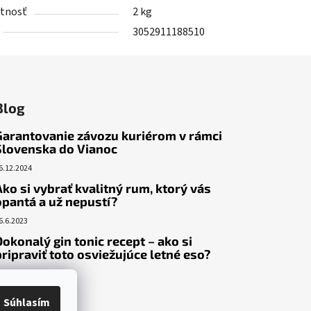
tnosť
2 kg
3052911188510
Blog
Garantovanie závozu kuriérom v rámci
Slovenska do Vianoc
6.12.2024
Ako si vybrať kvalitný rum, ktorý vás
opantá a už nepustí?
6.6.2023
Dokonalý gin tonic recept – ako si
pripraviť toto osviežujúce letné eso?
9.5.2023
Súhlasím