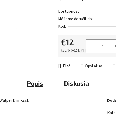
5
hviezdičiek.
Dostupnosť
Môžeme doručiť do:
Kód:
€12
€9,76 bez DPH
Jednotková cena:
Tlač
Opýtať sa
Popis
Diskusia
Walper Drinks.sk
Doda
Kate