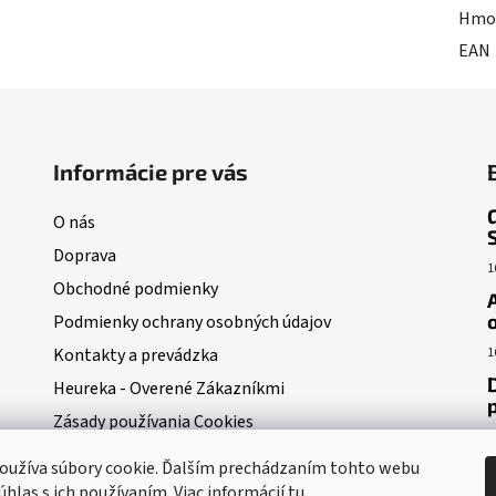
Hmo
EAN
Informácie pre vás
O nás
Doprava
1
Obchodné podmienky
Podmienky ochrany osobných údajov
Kontakty a prevádzka
1
Heureka - Overené Zákazníkmi
Zásady používania Cookies
1
Moja objednávka
oužíva súbory cookie. Ďalším prechádzaním tohto webu
POUČENIE O ODSTÚPENI OD ZMLUVY
úhlas s ich používaním. Viac informácií
tu
.