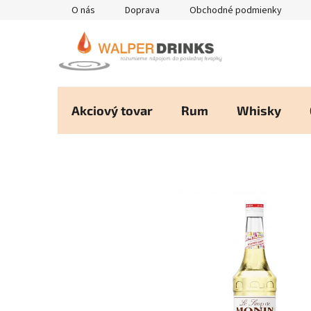
Prejsť
O nás
Doprava
Obchodné podmienky
na
obsah
Akciový tovar
Rum
Whisky