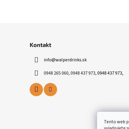
Z
á
Kontakt
p
ä
info
@
walperdrinks.sk
t
i
0948 265 060, 0948 437 973,
0948 437 973,
e
Tento web p
vyjadrujete s