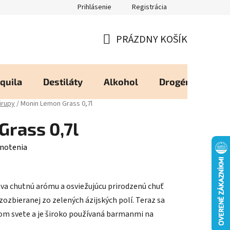
Prihlásenie
Registrácia
eureka - Overené Zákazníkmi
Zásady používania Cookies
Moj
PRÁZDNY KOŠÍK
NÁKUPNÝ
KOŠÍK
quila
Destiláty
Alkohol
Drogéria
Os
irupy
/
Monin Lemon Grass 0,7l
rass 0,7l
notenia
va chutnú arómu a osviežujúcu prirodzenú chuť
 zozbieranej zo zelených ázijských polí. Teraz sa
om svete a je široko používaná barmanmi na