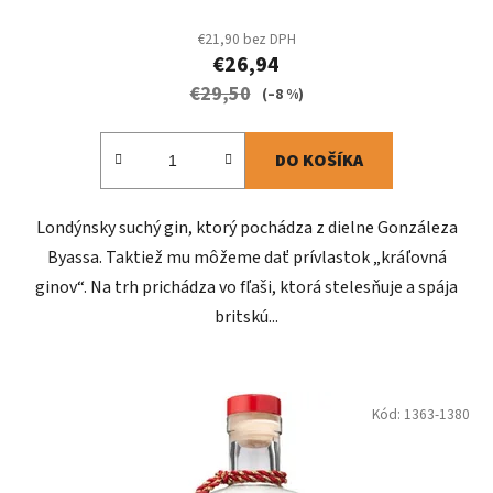
€21,90 bez DPH
€26,94
€29,50
(–8 %)
DO KOŠÍKA
Londýnsky suchý gin, ktorý pochádza z dielne Gonzáleza
Byassa. Taktiež mu môžeme dať prívlastok „kráľovná
ginov“. Na trh prichádza vo fľaši, ktorá stelesňuje a spája
britskú...
Kód:
1363-1380