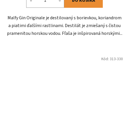
DO KOŠÍKA
Malfy Gin Originale je destilovaný s borievkou, koriandrom
a piatimi ďalšími rastlinami. Destilát je zmiešaný s čistou
pramenitou horskou vodou. Fľaša je inšpirovaná horskými...
Kód:
313-330