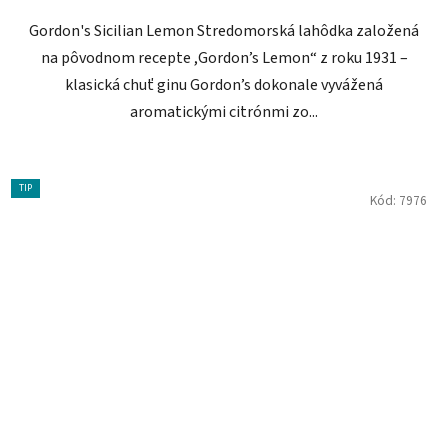
Gordon's Sicilian Lemon Stredomorská lahôdka založená
na pôvodnom recepte ,Gordon’s Lemon“ z roku 1931 –
klasická chuť ginu Gordon’s dokonale vyvážená
aromatickými citrónmi zo...
TIP
Kód:
7976