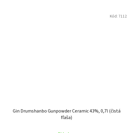
Kód:
7112
Gin Drumshanbo Gunpowder Ceramic 43%, 0,7l (čistá
fľaša)