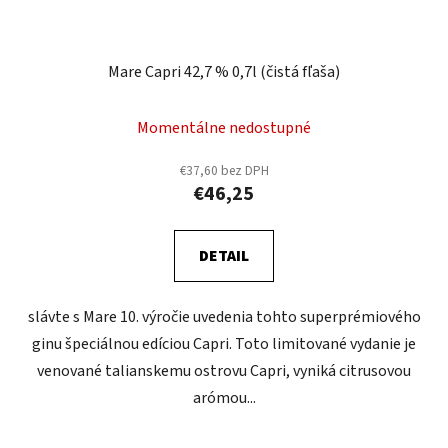
Mare Capri 42,7 % 0,7l (čistá fľaša)
Momentálne nedostupné
€37,60 bez DPH
€46,25
DETAIL
slávte s Mare 10. výročie uvedenia tohto superprémiového
ginu špeciálnou edíciou Capri. Toto limitované vydanie je
venované talianskemu ostrovu Capri, vyniká citrusovou
arómou...