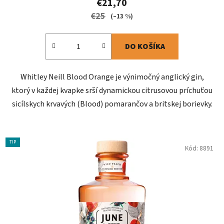
€21,70
€25
(–13 %)
DO KOŠÍKA
Whitley Neill Blood Orange je výnimočný anglický gin,
ktorý v každej kvapke srší dynamickou citrusovou príchuťou
sicílskych krvavých (Blood) pomarančov a britskej borievky.
TIP
Kód:
8891