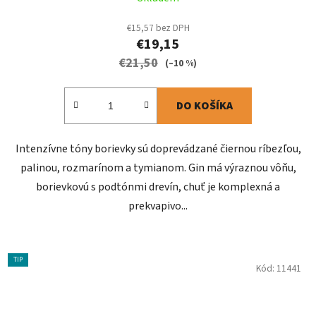
€15,57 bez DPH
€19,15
€21,50
(–10 %)
DO KOŠÍKA
Intenzívne tóny borievky sú doprevádzané čiernou ríbezľou,
palinou, rozmarínom a tymianom. Gin má výraznou vôňu,
borievkovú s podtónmi drevín, chuť je komplexná a
prekvapivo...
TIP
Kód:
11441