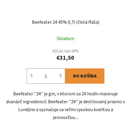
Beefeater 24 45% 0,7l (čistá fľaša)
Skladom
€25,61 bez DPH
€31,50
DO KOŠÍKA
Beefeater ''24'' je gin, v ktorom sa 24 hodín maceruje
dvanásť ingrediencií. Beefeater ''24'' je destilovaný priamo v
Londýne a vyznačuje sa veľmi vysokou kvalitou a
jemnosťou....