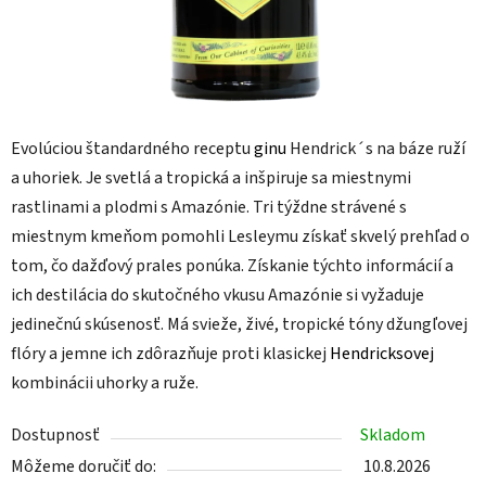
Evolúciou štandardného receptu
ginu
Hendrick´s na báze ruží
a uhoriek. Je svetlá a tropická a inšpiruje sa miestnymi
rastlinami a plodmi s Amazónie. Tri týždne strávené s
miestnym kmeňom pomohli Lesleymu získať skvelý prehľad o
tom, čo dažďový prales ponúka. Získanie týchto informácií a
ich destilácia do skutočného vkusu Amazónie si vyžaduje
jedinečnú skúsenosť. Má svieže, živé, tropické tóny džungľovej
flóry a jemne ich zdôrazňuje proti klasickej
Hendricksovej
kombinácii uhorky a ruže.
Dostupnosť
Skladom
Môžeme doručiť do:
10.8.2026