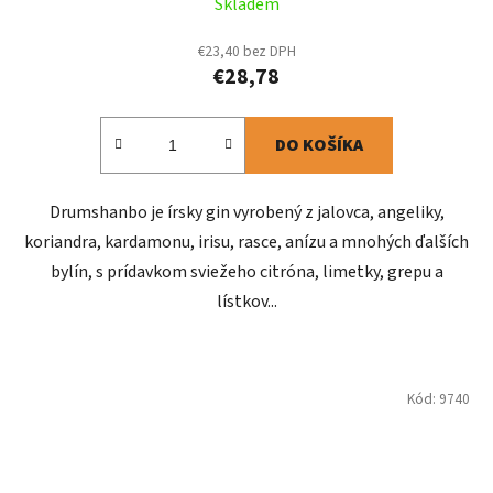
Skladem
€23,40 bez DPH
€28,78
DO KOŠÍKA
Drumshanbo je írsky gin vyrobený z jalovca, angeliky,
koriandra, kardamonu, irisu, rasce, anízu a mnohých ďalších
bylín, s prídavkom sviežeho citróna, limetky, grepu a
lístkov...
Kód:
9740