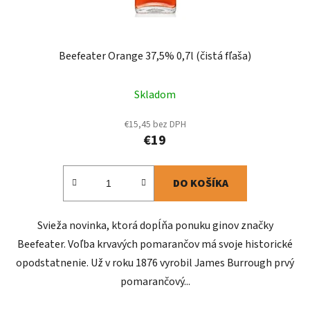
Beefeater Orange 37,5% 0,7l (čistá fľaša)
Skladom
€15,45 bez DPH
€19
DO KOŠÍKA
Svieža novinka, ktorá dopĺňa ponuku ginov značky
Beefeater. Voľba krvavých pomarančov má svoje historické
opodstatnenie. Už v roku 1876 vyrobil James Burrough prvý
pomarančový...