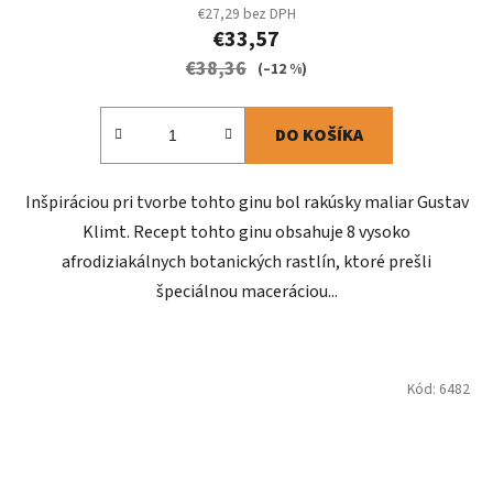
€27,29 bez DPH
€33,57
€38,36
(–12 %)
DO KOŠÍKA
Inšpiráciou pri tvorbe tohto ginu bol rakúsky maliar Gustav
Klimt. Recept tohto ginu obsahuje 8 vysoko
afrodiziakálnych botanických rastlín, ktoré prešli
špeciálnou maceráciou...
Kód:
6482