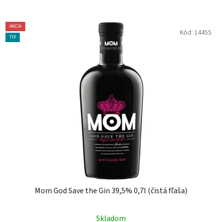
AKCIA
Kód:
14455
TIP
Mom God Save the Gin 39,5% 0,7l (čistá fľaša)
Skladom