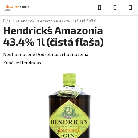
Prejsť
Hľadať
NÁKUP
na
KOŠÍK
obsah
Domov
/
Gin
/
Hendrick´s Amazonia 43.4% 1l (čistá fľaša)
Hendrick´s Amazonia
43.4% 1l (čistá fľaša)
Priemerné
Neohodnotené
Podrobnosti hodnotenia
hodnotenie
Značka:
Hendricks
produktu
je
0,0
z
5
hviezdičiek.