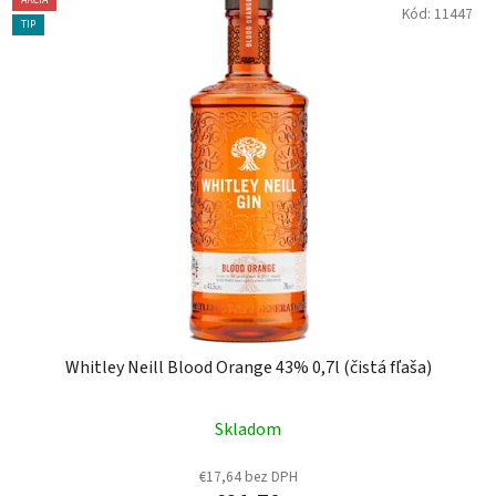
AKCIA
Kód:
11447
TIP
Whitley Neill Blood Orange 43% 0,7l (čistá fľaša)
Skladom
€17,64 bez DPH