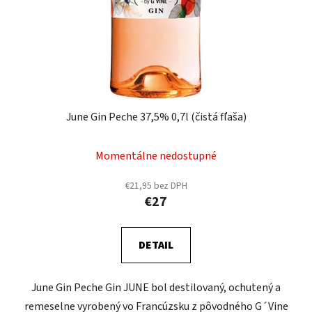
June Gin Peche 37,5% 0,7l (čistá fľaša)
Momentálne nedostupné
€21,95 bez DPH
€27
DETAIL
June Gin Peche Gin JUNE bol destilovaný, ochutený a
remeselne vyrobený vo Francúzsku z pôvodného G´Vine