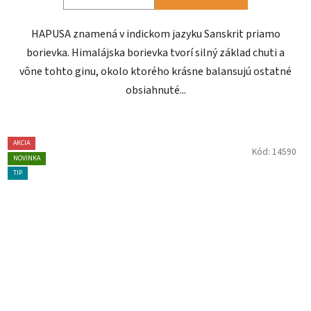
HAPUSA znamená v indickom jazyku Sanskrit priamo
borievka. Himalájska borievka tvorí silný základ chuti a
vône tohto ginu, okolo ktorého krásne balansujú ostatné
obsiahnuté...
AKCIA
Kód:
14590
NOVINKA
TIP