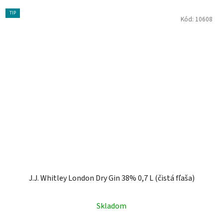
TIP
Kód:
10608
J.J. Whitley London Dry Gin 38% 0,7 L (čistá fľaša)
Skladom