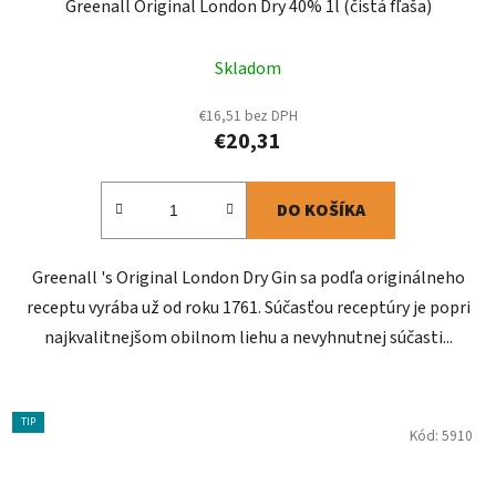
Greenall Original London Dry 40% 1l (čistá fľaša)
Skladom
€16,51 bez DPH
€20,31
DO KOŠÍKA
Greenall 's Original London Dry Gin sa podľa originálneho
receptu vyrába už od roku 1761. Súčasťou receptúry je popri
najkvalitnejšom obilnom liehu a nevyhnutnej súčasti...
TIP
Kód:
5910