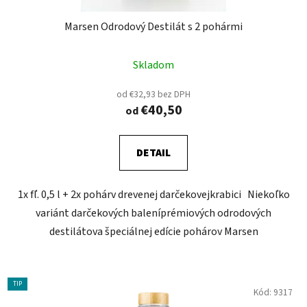
Marsen Odrodový Destilát s 2 pohármi
Skladom
od €32,93 bez DPH
€40,50
od
DETAIL
1x fľ. 0,5 l + 2x pohárv drevenej darčekovejkrabici Niekoľko
variánt darčekových baleníprémiových odrodových
destilátova špeciálnej edície pohárov Marsen
TIP
Kód:
9317