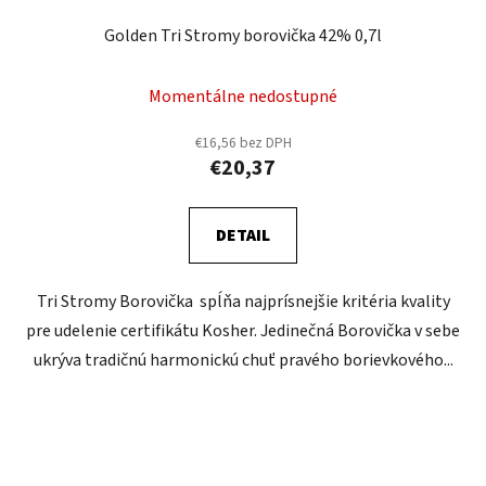
Golden Tri Stromy borovička 42% 0,7l
Momentálne nedostupné
€16,56 bez DPH
€20,37
DETAIL
Tri Stromy Borovička spĺňa najprísnejšie kritéria kvality
pre udelenie certifikátu Kosher. Jedinečná Borovička v sebe
ukrýva tradičnú harmonickú chuť pravého borievkového...