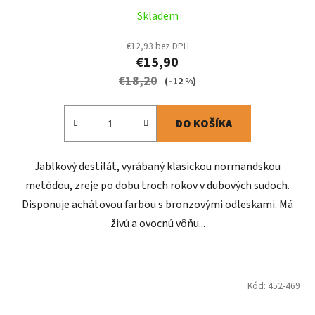
Skladem
€12,93 bez DPH
€15,90
€18,20
(–12 %)
DO KOŠÍKA
Jablkový destilát, vyrábaný klasickou normandskou
metódou, zreje po dobu troch rokov v dubových sudoch.
Disponuje achátovou farbou s bronzovými odleskami. Má
živú a ovocnú vôňu...
Kód:
452-469