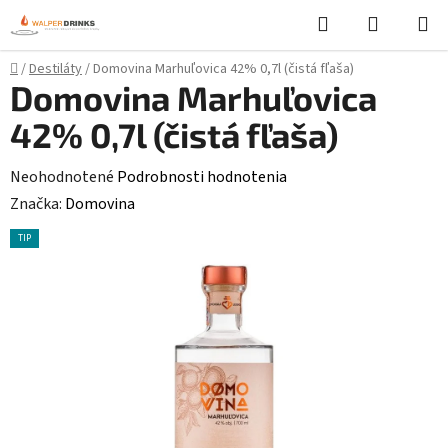
Prejsť
Hľadať
NÁKUP
na
KOŠÍK
obsah
Domov
/
Destiláty
/
Domovina Marhuľovica 42% 0,7l (čistá fľaša)
Domovina Marhuľovica
42% 0,7l (čistá fľaša)
Priemerné
Neohodnotené
Podrobnosti hodnotenia
hodnotenie
Značka:
Domovina
produktu
TIP
je
0,0
z
5
hviezdičiek.