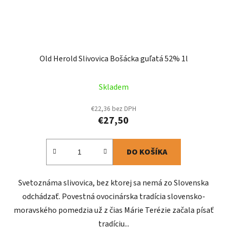
Old Herold Slivovica Bošácka guľatá 52% 1l
Skladem
€22,36 bez DPH
€27,50
DO KOŠÍKA
Svetoznáma slivovica, bez ktorej sa nemá zo Slovenska
odchádzať. Povestná ovocinárska tradícia slovensko-
moravského pomedzia už z čias Márie Terézie začala písať
tradíciu...