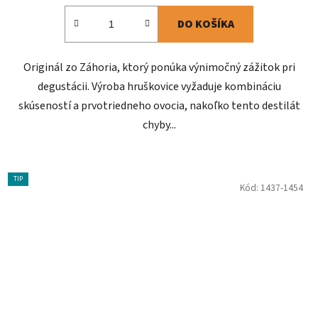
DO KOŠÍKA
Originál zo Záhoria, ktorý ponúka výnimočný zážitok pri
degustácii. Výroba hruškovice vyžaduje kombináciu
skúseností a prvotriedneho ovocia, nakoľko tento destilát
chyby...
TIP
Kód:
1437-1454