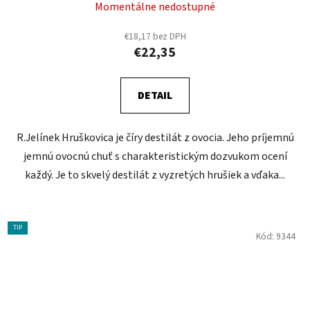
Momentálne nedostupné
€18,17 bez DPH
€22,35
DETAIL
R.Jelínek Hruškovica je číry destilát z ovocia. Jeho príjemnú
jemnú ovocnú chuť s charakteristickým dozvukom ocení
každý. Je to skvelý destilát z vyzretých hrušiek a vďaka...
TIP
Kód:
9344