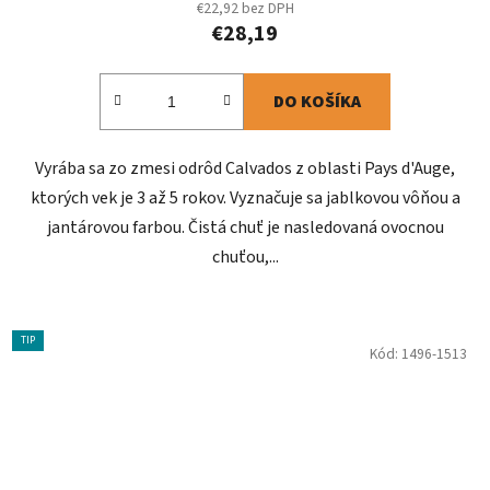
€22,92 bez DPH
€28,19
DO KOŠÍKA
Vyrába sa zo zmesi odrôd Calvados z oblasti Pays d'Auge,
ktorých vek je 3 až 5 rokov. Vyznačuje sa jablkovou vôňou a
jantárovou farbou. Čistá chuť je nasledovaná ovocnou
chuťou,...
TIP
Kód:
1496-1513