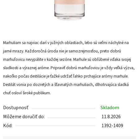
Marhuliam sa najviac darí v južných oblastiach, lebo sú veľmi náchylné na
jarné mrazy. Každoročná úroda nie je samozrejmosťou, preto dobrú
marhuľovicu nevypálite v každej sezóne. Marhule sú obľúbené vďaka svojej
sladkosti a výraznej aróme. Pripraviť dobrú marhuľovicu je vždy veľká výzva,
nakoľko počas destilácie je ťažké udržať ľahko prchajúce arómy marhule.
Destilát vonia po dozretých a šťavnatých marhuliach, dlhotrvajúca sladká
chuť osloví široké publikum.
Dostupnosť
Skladom
Môžeme doručiť do:
11.8.2026
Kód:
1392-1409