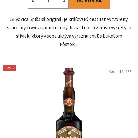
DO KOŠÍKA
Slivovica Spišská originál je kráľovský destilát vytvorený
stáročným využívaním cenných vlastností zdravo vyzretých
sliviek, ktorý v sebe ukrýva výraznú chuť s buketom
kôstok....
AKCIA
Kód:
411-428