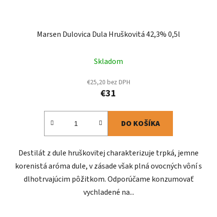
Marsen Dulovica Dula Hruškovitá 42,3% 0,5l
Skladom
€25,20 bez DPH
€31
DO KOŠÍKA
Destilát z dule hruškovitej charakterizuje trpká, jemne
korenistá aróma dule, v zásade však plná ovocných vôní s
dlhotrvajúcim pôžitkom. Odporúčame konzumovať
vychladené na...