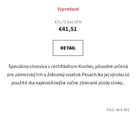
Vypredané
€33,75 bez DPH
€41,51
DETAIL
Špeciálna slivovica s certifikátom Kosher, pôvodne určená
pre zámorský trh a židovský sviatok Pesach.Na jej výrobu sú
použité iba najkvalitnejšie ručne zbierané plody slivky...
Kód:
464-481