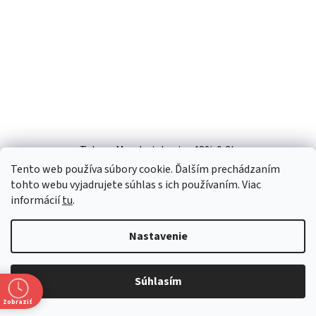
Tatova Mandarinkovica 48% 0,2L
Tento web používa súbory cookie. Ďalším prechádzaním
tohto webu vyjadrujete súhlas s ich používaním. Viac
Skladem
informácií
tu
.
€13,33 bez DPH
€16,40
Nastavenie
DO KOŠÍKA
Súhlasím
Zobraziť