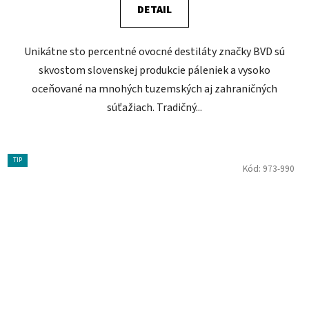
DETAIL
Unikátne sto percentné ovocné destiláty značky BVD sú
skvostom slovenskej produkcie páleniek a vysoko
oceňované na mnohých tuzemských aj zahraničných
súťažiach. Tradičný...
TIP
Kód:
973-990