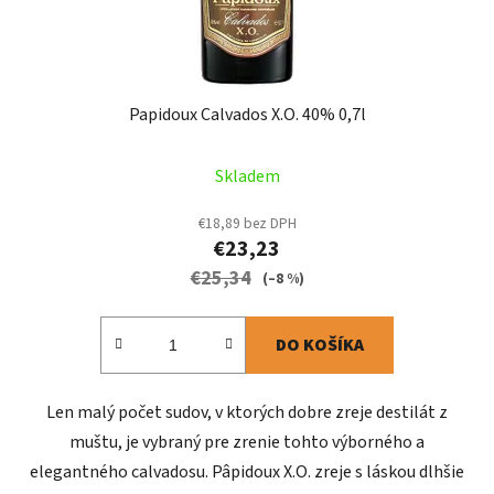
Papidoux Calvados X.O. 40% 0,7l
Skladem
€18,89 bez DPH
€23,23
€25,34
(–8 %)
DO KOŠÍKA
Len malý počet sudov, v ktorých dobre zreje destilát z
muštu, je vybraný pre zrenie tohto výborného a
elegantného calvadosu. Pâpidoux X.O. zreje s láskou dlhšie