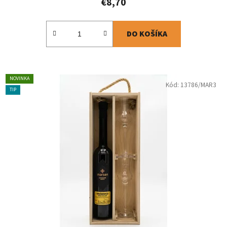
€8,70
DO KOŠÍKA
NOVINKA
Kód:
13786/MAR3
TIP