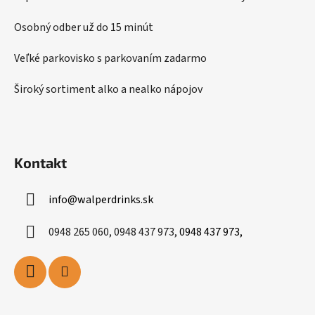
e
Osobný odber už do 15 minút
Veľké parkovisko s parkovaním zadarmo
Široký sortiment alko a nealko nápojov
Kontakt
info
@
walperdrinks.sk
0948 265 060, 0948 437 973,
0948 437 973,