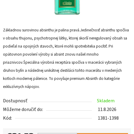
Základnou surovinou absinthu je palina pravá.Jedinečnosť absinthu spočíva
v obsahu thujonu, psychotropnej látky, ktorej skorší neregulovaný obsah sa
podieľal na opojných stavoch, ktoré mohli spotrebitelia pocítiť. Pri
opätovnon povolení výroby si absint znovu našiel mnoho
priaznivcov.Špeciálna výrobná receptúra spočíva v macerácii vybraných
druhov bylín a následnej unikátnej destilácii tohto macerátu v medených
kotloch modernej pálenice. To povyšuje premium Absinth do kategórie
exkluzívnych nápojov.
Dostupnosť
Skladem
Môžeme doručiť do:
11.8.2026
Kód:
1381-1398