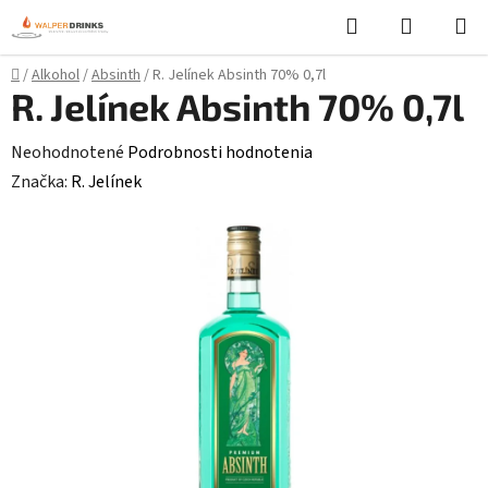
Prejsť
Hľadať
NÁKUP
na
KOŠÍK
obsah
Domov
/
Alkohol
/
Absinth
/
R. Jelínek Absinth 70% 0,7l
R. Jelínek Absinth 70% 0,7l
Priemerné
Neohodnotené
Podrobnosti hodnotenia
hodnotenie
Značka:
R. Jelínek
produktu
je
0,0
z
5
hviezdičiek.