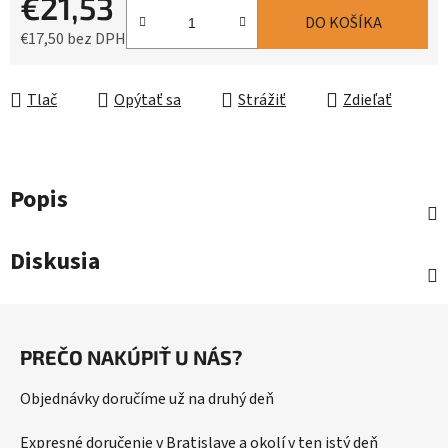
€21,53
DO KOŠÍKA
€17,50 bez DPH
Jednotková cena:
Tlač
Opýtať sa
Strážiť
Zdieľať
Popis
Diskusia
Z
á
PREČO NAKÚPIŤ U NÁS?
p
ä
Objednávky doručíme už na druhý deň
t
i
Expresné doručenie v Bratislave a okolí v ten istý deň